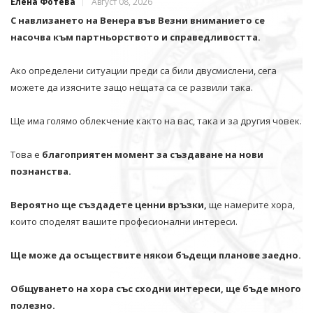
Елена Фотева
Август 08, 2026
С навлизането на Венера във Везни вниманието се
насочва към партньорството и справедливостта.
Ако определени ситуации преди са били двусмислени, сега
можете да изясните защо нещата са се развили така.
Ще има голямо облекчение както на вас, така и за другия човек.
Това е
благоприятен момент за създаване на нови
познанства.
Вероятно ще създадете ценни връзки,
ще намерите хора,
които споделят вашите професионални интереси.
Ще може да осъществите някои бъдещи планове заедно.
Общуването на хора със сходни интереси, ще бъде много
полезно.