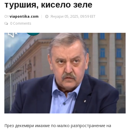
туршия, кисело зеле
От
viapontika.com
Януари 05, 2025, 09:59 EET
0 Comments
През декември имахме по-малко разпространение на