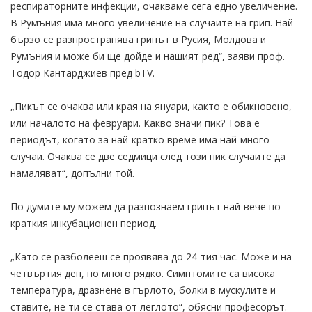
респираторните инфекции, очакваме сега едно увеличение.
В Румъния има много увеличение на случаите на грип. Най-
бързо се разпространява грипът в Русия, Молдова и
Румъния и може би ще дойде и нашият ред“, заяви проф.
Тодор Кантарджиев пред bTV.
„Пикът се очаква или края на януари, както е обикновено,
или началото на февруари. Какво значи пик? Това е
периодът, когато за най-кратко време има най-много
случаи. Очаква се две седмици след този пик случаите да
намаляват“, допълни той.
По думите му можем да разпознаем грипът най-вече по
краткия инкубационен период.
„Като се разболееш се проявява до 24-тия час. Може и на
четвъртия ден, но много рядко. Симптомите са висока
температура, дразнене в гърлото, болки в мускулите и
ставите, не ти се става от леглото“, обясни професорът.