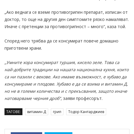
„Ако веднага се вземе противогрипен препарат, изписан от
доктор, то още на другия ден симптомите рязко намаляват.
Иначе с претенции за противогрипност – много“, каза той.
Според него трябва да се консумират повече домашно
приготвени храни.
„Умните хора консумират туршия, кисело зеле. Това са
най-добрите традиции на нашата национална кухня, които
са ни пазили с векове. Ако имаме възможност, е хубаво да
консумираме и плодове. Хубаво е да се взима и витамин Д,
но не в големи количества и с прекъсвания, защото иначе
натоварваме черния дроб“
, заяви професорът.
ТАГОВЕ:
витамин Д
грип
Тодор Кантарджиев