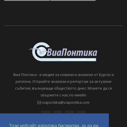
Виа Понтика - е-медия за новини и анализи от Бургас и
региона. Открийте анализи и репортаж за актуални
събития, вълнуващи обществото днес. Можете да се
свържете с нас по имейл.
viapontika@viapontika.com
Този уебсайт използва бисквитки, за да ви