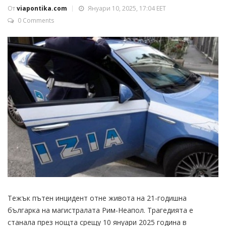
От
viapontika.com
Януари 10, 2025, 17:04 EET
0 Comments
Тежък пътен инцидент отне живота на 21-годишна
българка на магистралата Рим-Неапол. Трагедията е
станала през нощта срещу 10 януари 2025 година в