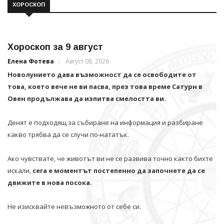
ХОРОСКОП
Хороскоп за 9 август
Елена Фотева
Август 08, 2026
Новолунието дава възможност да се освободите от
това, което вече не ви пасва, през това време Сатурн в
Овен продължава да изпитва смелостта ви.
Денят е подходящ за събиране на информация и разбиране
какво трябва да се случи по-нататък.
Ако чувствате, че животът ви не се развива точно както бихте
искали,
сега е моментът постепенно да започнете да се
движите в нова посока.
Не изисквайте невъзможното от себе си.