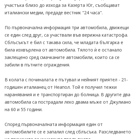
участъка близо до изхода за Казерта Юг, съобщават
италиански медии, предаде вестник "24 часа".
По първоначална информация три автомобила, движещи
се един след друг, са участвали във верижна катастрофа.
Сблъсъкът е бил с такава сила, че младата българка е
била изхвърлена от автомобила. Тялото ѝ е останало
заклещено сред смачканите автомобили, които са се
забили в пътните ограждения.
В колата с починалата е пътувал и нейният приятел - 21-
годишен италианец от Неапол. Той е получил тежки
наранявания и е транспортиран до болница. В другите два
автомобила са пострадали леко двама мъже от Джулиано
на 60 и 55 години.
Според първоначалната информация един от
автомобилите се е запалил след сблъсъка. Разследването