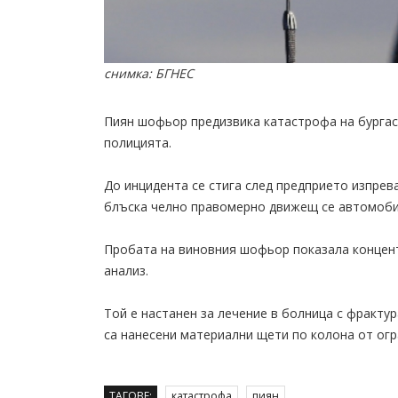
снимка: БГНЕС
Пиян шофьор предизвика катастрофа на бургас
полицията.
До инцидента се стига след предприето изпрев
блъска челно правомерно движещ се автомобил
Пробата на виновния шофьор показала концентр
анализ.
Той е настанен за лечение в болница с фрактур
са нанесени материални щети по колона от огр
ТАГОВЕ:
катастрофа
пиян