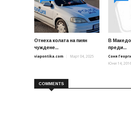
Отнеха колата на пиян
В Македо
чуждене...
преди...
viapontika.com
Март 04, 2025
Соня Георг
Юни 14, 201
COMMENTS