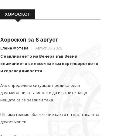
ХОРОСКОП
Хороскоп за 8 август
Елена Фотева
Август 08, 2026
С навлизането на Венера във Везни
вниманието се насочва към партньорството
и справедливостта.
Ако определени ситуации преди са били
двусмислени, сега можете да изясните защо
нещата са се развили така.
Ще има голямо облекчение както на вас, така и за
другия човек.