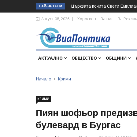
Църквата почита Свeти Емилиа
НАЙ-ЧЕТЕНИ
Август 08, 2026
Хороскоп
За нас
За Рекла
АКТУАЛНО
ОБЩЕСТВО
ОБЩИНИ
Начало
Крими
КРИМИ
Пиян шофьор предизв
булевард в Бургас