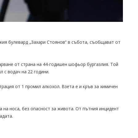
кия булевард „Захари Стоянов“ в събота, съобщават от
арване от страна на 44-годишен шофьор бургазлия. Той
 с водач на 22 години.
ация от 1 промил алкохол. Взета е и кръв за химичен
а на носа, без опасност за живота. От пътния инцидент
адата.