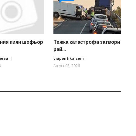
ния пиян шофьор
Тежка катастрофа затвори
рай...
иева
viapontika.com
6
Август 03, 2026