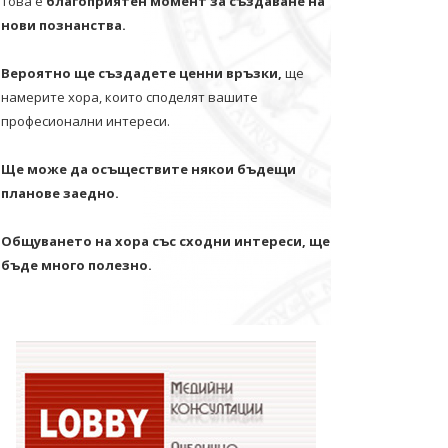
Това е
благоприятен момент за създаване на
нови познанства.
Вероятно ще създадете ценни връзки,
ще
намерите хора, които споделят вашите
професионални интереси.
Ще може да осъществите някои бъдещи
планове заедно.
Общуването на хора със сходни интереси, ще
бъде много полезно.