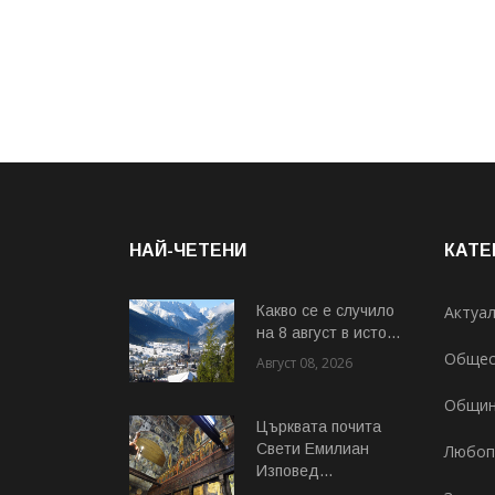
НАЙ-ЧЕТЕНИ
КАТЕ
Какво се е случило
Актуа
на 8 август в исто...
Общес
Август 08, 2026
Общи
Църквата почита
Свeти Емилиан
Любоп
Изповед...