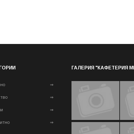
ГОРИИ
ГАЛЕРИЯ "КАФЕТЕРИЯ 
лно
⇒
тво
⇒
ни
⇒
итно
⇒