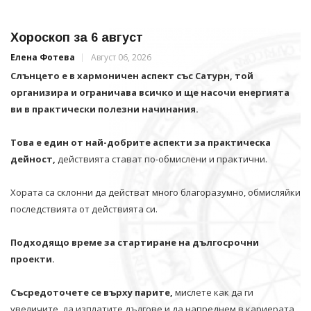
Хороскоп за 6 август
Елена Фотева
Август 06, 2026
Слънцето е в хармоничен аспект със Сатурн, той
организира и ограничава всичко и щe насочи енергията
ви в практически полезни начинания.
Това е един от най-добрите аспекти за практическа
дейност,
действията стават по-обмислени и практични.
Хората са склонни да действат много благоразумно, обмисляйки
последствията от действията си.
Подходящо време за стартиране на дългосрочни
проекти.
Съсредоточете се върху парите,
мислете как да ги
увеличите, да изплатите дългове и да напреднем в кариерата