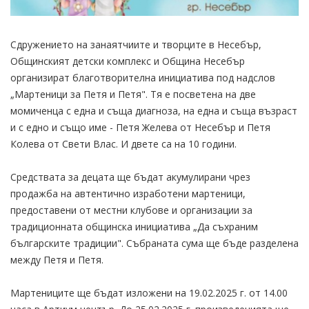
Сдружението на занаятчиите и творците в Несебър,
Общинският детски комплекс и Община Несебър
организират благотворителна инициатива под надслов
„Мартеници за Петя и Петя". Тя е посветена на две
момиченца с една и съща диагноза, на една и съща възраст
и с едно и също име - Петя Желева от Несебър и Петя
Колева от Свети Влас. И двете са на 10 години.
Средствата за децата ще бъдат акумулирани чрез
продажба на автентично изработени мартеници,
предоставени от местни клубове и организации за
традиционната общинска инициатива „Да съхраним
българските традиции". Събраната сума ще бъде разделена
между Петя и Петя.
Мартениците ще бъдат изложени на 19.02.2025 г. от 14.00