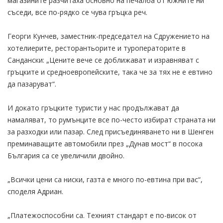
магазините разчитаха основно на печалба от южните ни
съседи, все по-рядко се чува гръцка реч.
Георги Кунчев, заместник-председател на Сдружението на
хотелиерите, ресторантьорите и туроператорите в
Сандански: „Цените вече се доближават и изравняват с
гръцките и средноевропейските, така че за тях не е евтино
да пазаруват“.
И докато гръцките туристи у нас продължават да
намаляват, то румънците все по-често избират страната ни
за разходки или пазар. След присъединяването ни в Шенген
преминаващите автомобили през „Дунав мост“ в посока
България са се увеличили двойно.
„Всички цени са ниски, газта е много по-евтина при вас“,
споделя Адриан.
„Платежоспособни са. Техният стандарт е по-висок от