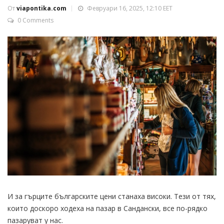
От
viapontika.com
Февруари 16, 2025, 12:10 EET
0 Comments
И за гърците българските цени станаха високи. Тези от тях,
които доскоро ходеха на пазар в Сандански, все по-рядко
пазаруват у нас.