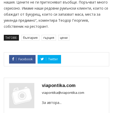
нашия. Цените не ги притесняват въобще. Поръчват много
сериозно. Имаме наши редовни румънски клиенти, които се
обаждат от Букурещ, които си запазват маса, места за
уикенда предимно“, коментира Теодор Георгиев,
собственик на ресторант.
ТАГОВЕ:
българия
гърция
цени
Facebook
Twitter
viapontika.com
viapontika@viapontika.com
За автора...