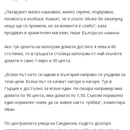
„Пазаруват малко кашкавал, малко сирене, подправки,
понякога и колбаси. Казват, че е скъпо. Може би занапред
нещо ще се промени, но за момента е слабо“, каза
продавач в хранителен магазин, пише
Български новини.
Ако тук цената на килограм домати достига 4 лева и 80
стотинки, то в гръцката столица килограм от най-скъпите
домати е само 1 евро и 30 цента.
„Всеки път като си идвам в България направо се учудвам за
тези цени. Всеки път се качват нагоре и нагоре. Тук в
Гърция е достъпно за всеки един. На пазара например има
домати по 90 цента, има домати по 1,50. Съвсем нормално
един нормален човек да си живее както трябва“, коментира
Иван.
По централната улица на Сандански, където доскоро