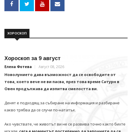
ХОРОСКОП
Хороскоп за 9 август
Елена Фотева
Август 08, 2026
Новолунието дава възможност да се освободите от
това, което вече не ви пасва, през това време Сатурн в
Овен продължава да изпитва смелостта ви.
Денят е подходящ за събиране на информация и разбиране
какво трябва да се случи по-нататък.
Ако чувствате, че животът ви не се развива точно както бихте
искали,
сега е моментът постепенно да започнете да се