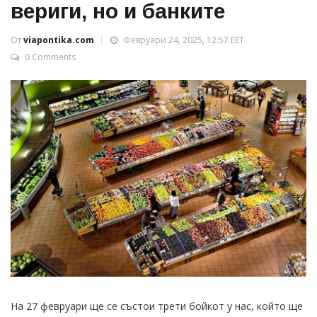
вериги, но и банките
От
viapontika.com
Февруари 24, 2025, 12:57 EET
0 Comments
На 27 февруари ще се състои трети бойкот у нас, който ще