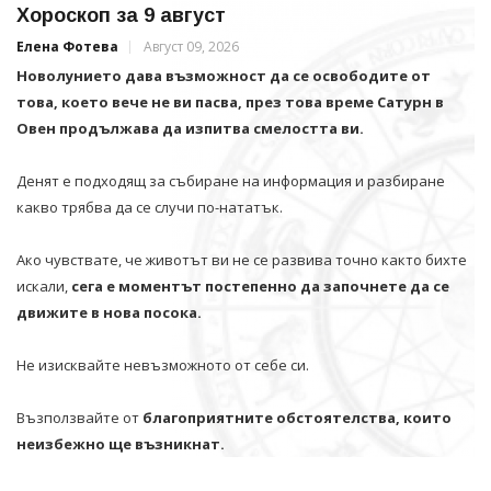
Хороскоп за 9 август
Елена Фотева
Август 09, 2026
Новолунието дава възможност да се освободите от
това, което вече не ви пасва, през това време Сатурн в
Овен продължава да изпитва смелостта ви.
Денят е подходящ за събиране на информация и разбиране
какво трябва да се случи по-нататък.
Ако чувствате, че животът ви не се развива точно както бихте
искали,
сега е моментът постепенно да започнете да се
движите в нова посока.
Не изисквайте невъзможното от себе си.
Възползвайте от
благоприятните обстоятелства, които
неизбежно ще възникнат.