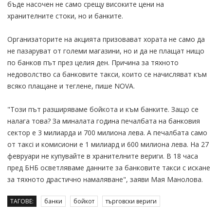
бъде насочен не само срещу високите цени на
хранителните стоки, но и банките.
Организаторите на акцията призовават хората не само да
не пазаруват от големи магазини, но и да не плащат нищо
по банков път през целия ден. Причина за тяхното
недоволство са банковите такси, които се начисляват към
всяко плащане и теглене, пише NOVA.
"Този път разширяваме бойкота и към банките. Защо се
налага това? За миналата година печалбата на банковия
сектор е 3 милиарда и 700 милиона лева. А печалбата само
от таксi и комисиони е 1 милиард и 600 милиона лева. На 27
февруари не купувайте в хранителните вериги. В 18 часа
пред БНБ осветляваме данните за банковите такси с искане
за тяхното драстично намаляване", заяви Мая Манолова.
ТАГОВЕ:
банки
бойкот
търговски вериги