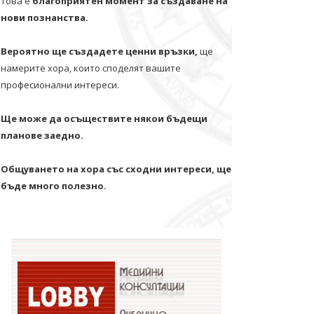
Това е
благоприятен момент за създаване на
нови познанства.
Вероятно ще създадете ценни връзки,
ще
намерите хора, които споделят вашите
професионални интереси.
Ще може да осъществите някои бъдещи
планове заедно.
Общуването на хора със сходни интереси, ще
бъде много полезно.