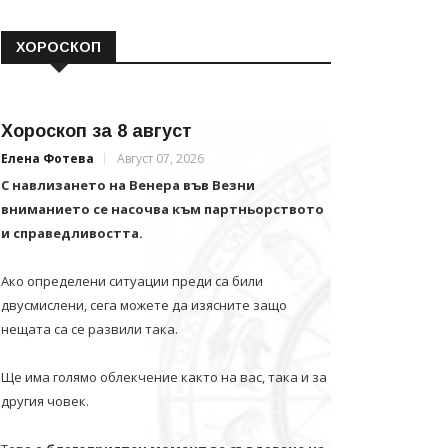
ХОРОСКОП
Хороскоп за 8 август
Елена Фотева
Август 07, 2026
С навлизането на Венера във Везни
вниманието се насочва към партньорството
и справедливостта.
Ако определени ситуации преди са били
двусмислени, сега можете да изясните защо
нещата са се развили така.
Ще има голямо облекчение както на вас, така и за
другия човек.