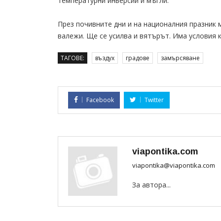
температурни инверсии и мъгли.
През почивните дни и на националния празник
валежи. Ще се усилва и вятърът. Има условия 
ТАГОВЕ:
въздух
градове
замърсяване
Facebook
Twitter
viapontika.com
viapontika@viapontika.com
За автора...