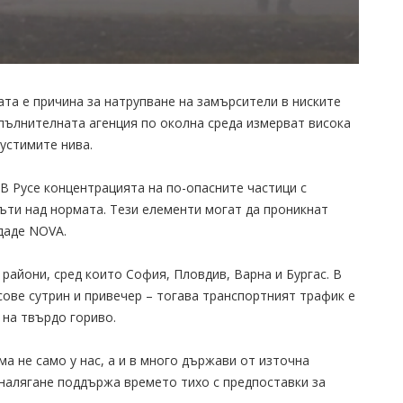
та е причина за натрупване на замърсители в ниските
пълнителната агенция по околна среда измерват висока
устимите нива.
 В Русе концентрацията на по-опасните частици с
пъти над нормата. Тези елементи могат да проникнат
даде NOVA.
 райони, сред които София, Пловдив, Варна и Бургас. В
сове сутрин и привечер – тогава транспортният трафик е
 на твърдо гориво.
а не само у нас, а и в много държави от източна
налягане поддържа времето тихо с предпоставки за