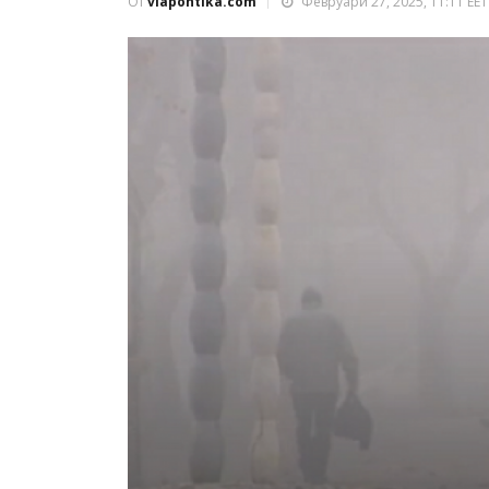
От
viapontika.com
Февруари 27, 2025, 11:11 EET