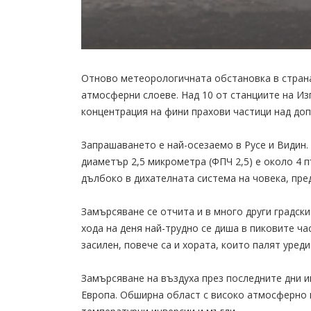
Отново метеорологичната обстановка в страна
атмосферни слоеве. Над 10 от станциите на Из
концентрация на фини прахови частици над доп
Запрашаването е най-осезаемо в Русе и Видин.
диаметър 2,5 микрометра (ФПЧ 2,5) е около 4 
дълбоко в дихателната система на човека, пре
Замърсяване се отчита и в много други градски
хода на деня най-трудно се диша в пиковите ча
засилен, повече са и хората, които палят уреди
Замърсяване на въздуха през последните дни им
Европа. Обширна област с високо атмосферно 