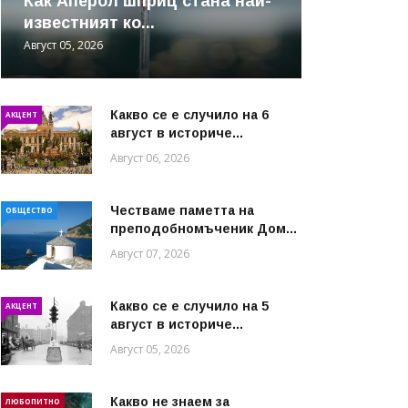
Как Аперол шприц стана най-
известният ко...
Август 05, 2026
Какво се е случило на 6
АКЦЕНТ
август в историче...
Август 06, 2026
Честваме паметта на
ОБЩЕСТВО
преподобномъченик Дом...
Август 07, 2026
Какво се е случило на 5
АКЦЕНТ
август в историче...
Август 05, 2026
Какво не знаем за
ЛЮБОПИТНО