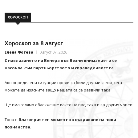
ХОРОСКОП
Хороскоп за 8 август
Елена Фотева
Август 07, 2026
С навлизането на Венера във Везни вниманието се
насочва към партньорството и справедливостта.
Ако определени ситуации преди са били двусмислени, сега
можете да изясните защо нещата са се развили така.
Ще има голямо облекчение както на вас, така и за другия човек.
Това е
благоприятен момент за създаване на нови
познанства.