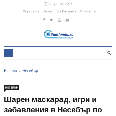
Август 08, 2026
Хороскоп
За нас
За Реклама
Контакти
Начало
Несебър
НЕСЕБЪР
Шарен маскарад, игри и
забавления в Несебър по