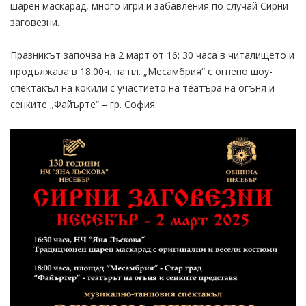
шарен маскарад, много игри и забавления по случай Сирни
заговезни.
Празникът започва на 2 март от 16: 30 часа в читалището и
продължава в 18:00ч. на пл. „Месамбрия“ с огнено шоу-
спектакъл на кокили с участието на театъра на огъня и
сенките „Файърте“ – гр. София.