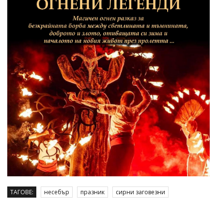
ТАГОВЕ:
несебър
празник
сирни заговезни