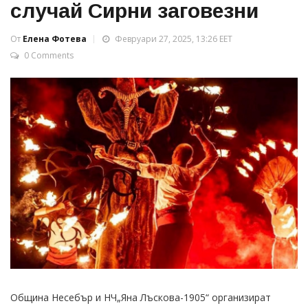
случай Сирни заговезни
От
Елена Фотева
Февруари 27, 2025, 13:26 EET
0 Comments
Община Несебър и НЧ„Яна Лъскова-1905“ организират