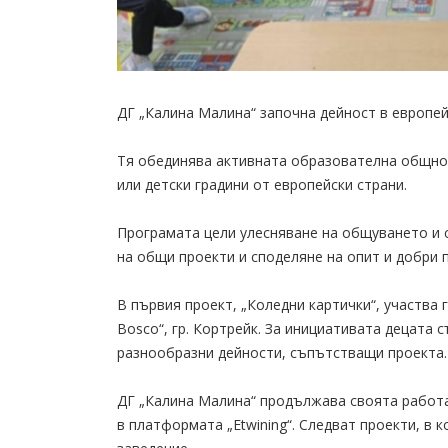
ДГ „Калина Малина“ започна дейност в европей
Тя обединява активната образователна общнос
или детски градини от европейски страни.
Програмата цели улесняване на общуването и 
на общи проекти и споделяне на опит и добри 
В първия проект, „Коледни картички“, участва
Bosco“, гр. Кортрейк. За инициативата децата 
разнообразни дейности, съпътстващи проекта.
ДГ „Калина Малина“ продължава своята работа
в платформата „Etwining“. Следват проекти, в 