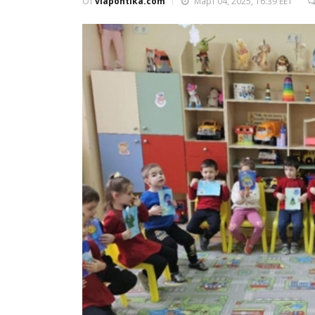
От
viapontika.com
Март 04, 2025, 16:39 EET