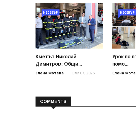
НЕСЕБЪР
НЕСЕБЪР
Кметът Николай
Урок по 
Димитров: Общи...
помо...
Елена Фотева
Юли 07, 2026
Елена Фоте
COMMENTS