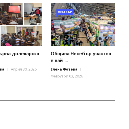
НЕСЕБЪР
първа долекарска
Община Несебър участва
в най-...
ва
Април 30, 2026
Елена Фотева
Февруари 03, 2026