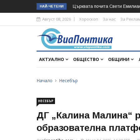
Църквата почита Свeти Емилиа
НАЙ-ЧЕТЕНИ
Август 08, 2026
Хороскоп
За нас
За Рекла
АКТУАЛНО
ОБЩЕСТВО
ОБЩИНИ
Начало
Несебър
НЕСЕБЪР
ДГ „Калина Малина“ р
образователна платф