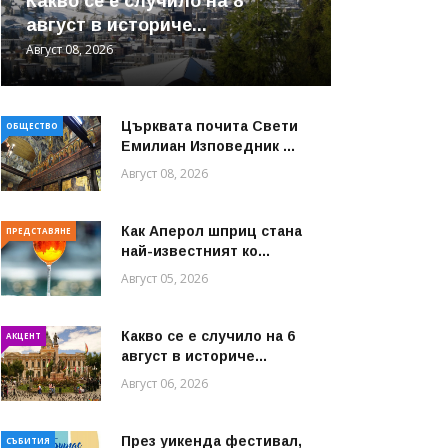
Какво се е случило на 8
август в историче...
Август 08, 2026
Църквата почита Свeти
ОБЩЕСТВО
Емилиан Изповедник ...
Август 08, 2026
Как Аперол шприц стана
ПРЕДСТАВЯНЕ
най-известният ко...
Август 05, 2026
Какво се е случило на 6
АКЦЕНТ
август в историче...
Август 06, 2026
През уикенда фестивал,
СЪБИТИЯ