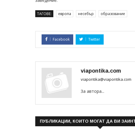
заведение.
ТАГОВЕ:
европа
несебър
образование
Facebook
Twitter
viapontika.com
viapontika@viapontika.com
За автора...
ПУБЛИКАЦИИ, КОИТО МОГАТ ДА ВИ ЗАИН