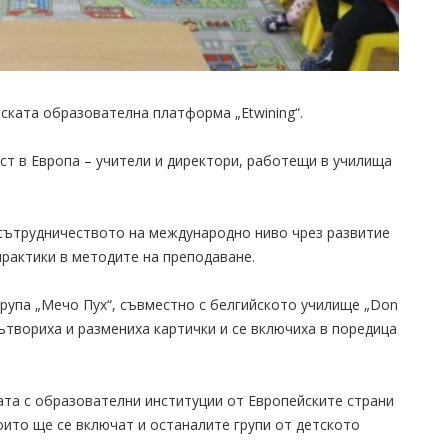
ската образователна платформа „Etwining“.
т в Европа – учители и директори, работещи в училища
сътрудничеството на международно ниво чрез развитие
практики в методите на преподаване.
 група „Мечо Пух“, съвместно с белгийското училище „Don
сътвориха и размениха картички и се включиха в поредица
та с образователни институции от Европейските страни
които ще се включат и останалите групи от детското