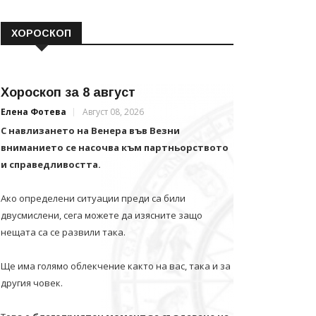
ХОРОСКОП
Хороскоп за 8 август
Елена Фотева
Август 08, 2026
С навлизането на Венера във Везни
вниманието се насочва към партньорството
и справедливостта.
Ако определени ситуации преди са били
двусмислени, сега можете да изясните защо
нещата са се развили така.
Ще има голямо облекчение както на вас, така и за
другия човек.