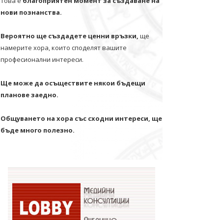
Това е
благоприятен момент за създаване на
нови познанства.
Вероятно ще създадете ценни връзки,
ще
намерите хора, които споделят вашите
професионални интереси.
Ще може да осъществите някои бъдещи
планове заедно.
Общуването на хора със сходни интереси, ще
бъде много полезно.