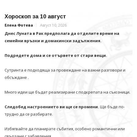
Хороскоп за 10 август
Елена Фотева
Август 10, 2026
Днес Луната в Рак предполага да отделите време на
семейни връзки и домакински задължения.
Подредете дома и се отървете от стари вещи.
Сутринта е подходяща за провеждане на важни разговори и
обсъждане .
Много идеи ще бъдат реализирани с подкрепата на съюзници.
Следобед настроението ви ще се промени.
Ще бъде по-
трудно да се разбирате.
Избягвайте да планирате събития, особено романтични или
свързани с забавления.