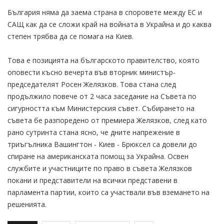
България няма да заема страна в споровете между ЕС и
САЩ как да се сложи край на войната в Украйна и до каква
степен трябва да се помага на Киев.
Това е позицията на българското правителство, която
оповести късно вечерта във вторник министър-
председателят Росен Желязков. Това стана след
продължило повече от 2 часа заседание на Съвета по
сигурността към Министерския съвет. Събирането на
съвета бе разпоредено от премиера Желязков, след като
рано сутринта стана ясно, че дните напрежение в
триъгълника Вашингтон - Киев - Брюксел са довели до
спиране на американската помощ за Украйна. Освен
службите и участниците по право в съвета Желязков
покани и представители на всички представени в
парламента партии, които са участвали във вземането на
решенията.