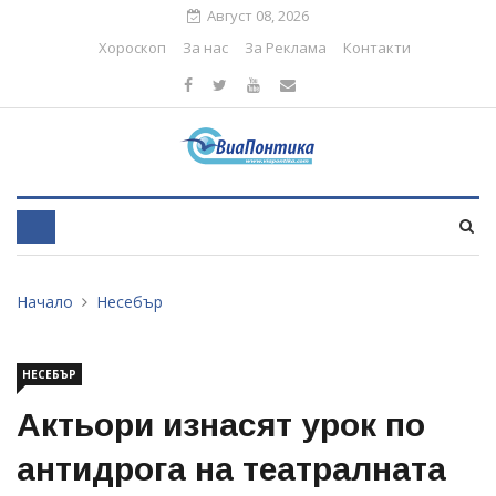
Август 08, 2026
Хороскоп
За нас
За Реклама
Контакти
Начало
Несебър
НЕСЕБЪР
Актьори изнасят урок по
антидрога на театралната