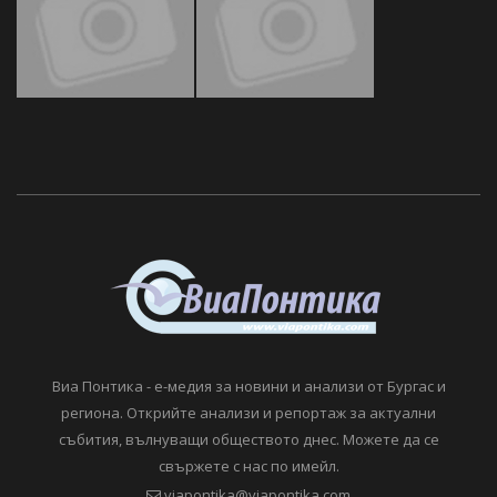
Виа Понтика - е-медия за новини и анализи от Бургас и
региона. Открийте анализи и репортаж за актуални
събития, вълнуващи обществото днес. Можете да се
свържете с нас по имейл.
viapontika@viapontika.com