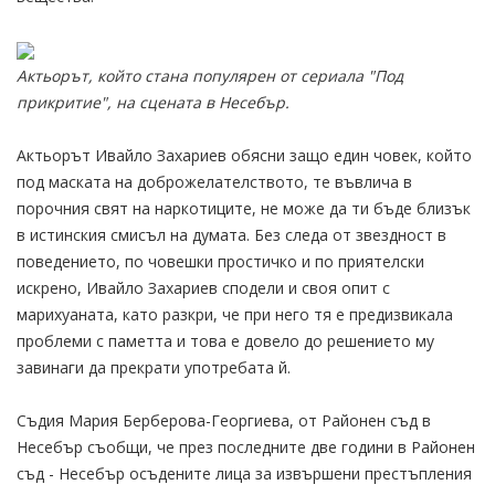
Актьорът, който стана популярен от сериала "Под
прикритие", на сцената в Несебър.
Актьорът Ивайло Захариев обясни защо един човек, който
под маската на доброжелателството, те въвлича в
порочния свят на наркотиците, не може да ти бъде близък
в истинския смисъл на думата. Без следа от звездност в
поведението, по човешки простичко и по приятелски
искрено, Ивайло Захариев сподели и своя опит с
марихуаната, като разкри, че при него тя е предизвикала
проблеми с паметта и това е довело до решението му
завинаги да прекрати употребата й.
Съдия Мария Берберова-Георгиева, от Районен съд в
Несебър съобщи, че през последните две години в Районен
съд - Несебър осъдените лица за извършени престъпления