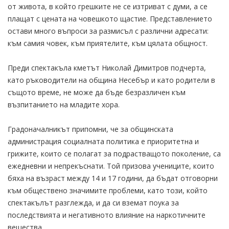
от живота, в който грешките не се изтриват с думи, а се
плащат с цената на човешкото щастие. Представлението
остави много въпроси за размисъл с различни адресати:
към самия човек, към приятелите, към цялата общност.
Преди спектакъла кметът Николай Димитров подчерта,
като ръководители на община Несебър и като родители в
същото време, не може да бъде безразличен към
възпитанието на младите хора.
Градоначалникът припомни, че за общинската
администрация социалната политика е приоритетна и
грижите, които се полагат за подрастващото поколение, са
ежедневни и непрекъснати. Той призова учениците, които
бяха на възраст между 14 и 17 години, да бъдат отговорни
към обществено значимите проблеми, като този, който
спектакълът разглежда, и да си вземат поука за
последствията и негативното влияние на наркотичните
вещества.