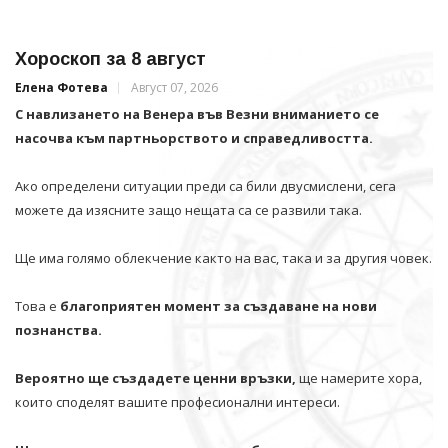
Хороскоп за 8 август
Елена Фотева
Август 07, 2026
С навлизането на Венера във Везни вниманието се
насочва към партньорството и справедливостта.
Ако определени ситуации преди са били двусмислени, сега
можете да изясните защо нещата са се развили така.
Ще има голямо облекчение както на вас, така и за другия човек.
Това е
благоприятен момент за създаване на нови
познанства.
Вероятно ще създадете ценни връзки,
ще намерите хора,
които споделят вашите професионални интереси.