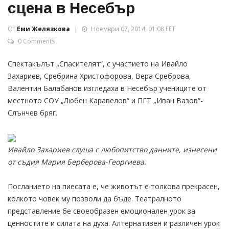
сцена в Несебър
От
Еми Желязкова
Ноември 07, 2014, 01:08 EET
0 Comments
Спектакълът „Спасителят“, с участието на Ивайло
Захариев, Сребрина Христофорова, Вера Среброва,
Валентин Балабанов изгледаха в Несебър учениците от
местното СОУ „Любен Каравелов“ и ПГТ „Иван Вазов“-
Слънчев бряг.
Ивайло Захариев слуша с любопитство данните, изнесени
от съдия Мария Берберова-Георгиева.
Посланието на пиесата е, че животът е толкова прекрасен,
колкото човек му позволи да бъде. Театралното
представление бе своеобразен емоционален урок за
ценностите и силата на духа. Алтернативен и различен урок