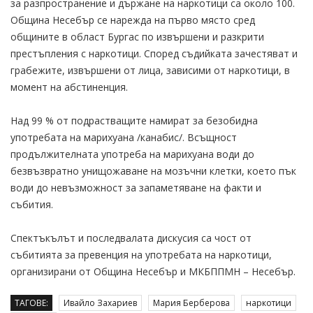
за разпространение и държане на наркотици са около 100.
Община Несебър се нарежда на първо място сред
общините в област Бургас по извършени и разкрити
престъпления с наркотици. Според съдийката зачестяват и
грабежите, извършени от лица, зависими от наркотици, в
момент на абстиненция.
Над 99 % от подрастващите намират за безобидна
употребата на марихуана /канабис/. Всъщност
продължителната употреба на марихуана води до
безвъзвратно унищожаване на мозъчни клетки, което пък
води до невъзможност за запаметяване на факти и
събития.
Спектъкълът и последвалата дискусия са чост от
събитията за превенция на употребата на наркотици,
организирани от Община Несебър и МКБППМН – Несебър.
ТАГОВЕ:
Ивайло Захариев
Мария Берберова
наркотици