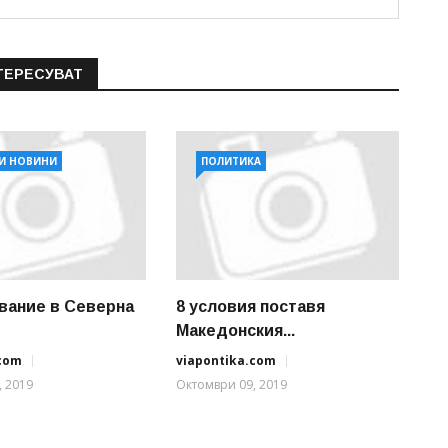
ТЕРЕСУВАТ
И НОВИНИ
ПОЛИТИКА
вание в Северна
8 условия поставя
Македонския...
.com
viapontika.com
, 2019
Октомври 09, 2019