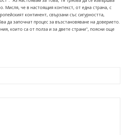
ст". "Аз настоявам за това, тя трябва да се извършва
о. Мисля, че в настоящия контекст, от една страна, с
ропейският континент, свързани със сигурността,
ва да започнат процес за възстановяване на доверието.
ия, които са от полза и за двете страни", поясни още