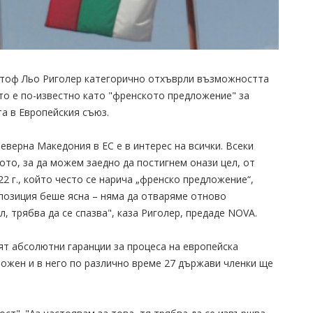
стоф Льо Риголер категорично отхъврли възможността
то е по-известно като "френското предложение" за
та в Европейския съюз.
еверна Македония в ЕС е в интерес на всички. Всеки
ото, за да можем заедно да постигнем онази цел, от
2 г., който често се нарича „френско предложение“,
 позиция беше ясна – няма да отваряме отново
, трябва да се спазва", каза Риголер, предаде NOVA.
рят абсолютни гаранции за процеса на европейска
ложен и в него по различно време 27 държави членки ще