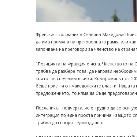
Френският посланик в Северна Македония Кри
да има промяна на преговорната рамка или как
започване на преговори за членство на страна
"Позицията на Франция е ясна. Членството на С
трябва да разбере това, да направи необходим
която ще спечелим всички. Компромисът от 202
беше приет и от македонските власти. Нашата
предложението, то няма да бъде предоговарянл
Посланикът подчерта, че е трудно да се осигу
интеграция по една проста причина - защото с
трябва да говорят единодушно.