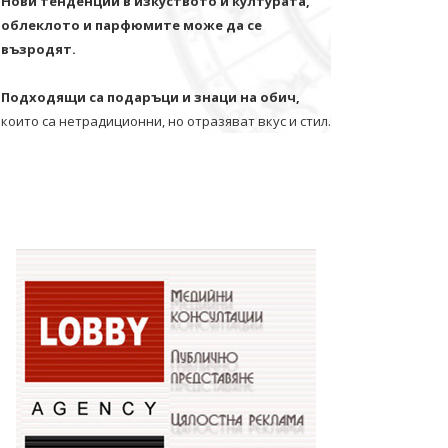
Нови тенденции в изкуството и културата,
облеклото и парфюмите може да се
възродят.
Подходящи са подаръци и знаци на обич,
които са нетрадиционни, но отразяват вкус и стил.