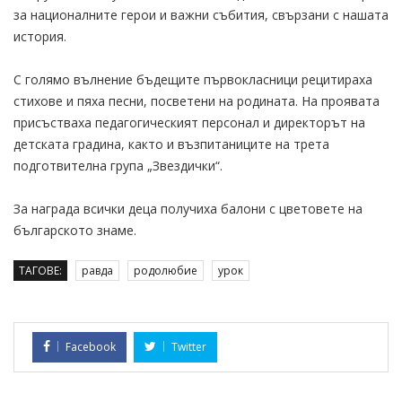
за националните герои и важни събития, свързани с нашата
история.
С голямо вълнение бъдещите първокласници рецитираха
стихове и пяха песни, посветени на родината. На проявата
присъстваха педагогическият персонал и директорът на
детската градина, както и възпитаниците на трета
подготвителна група „Звездички“.
За награда всички деца получиха балони с цветовете на
българското знаме.
ТАГОВЕ:
равда
родолюбие
урок
Facebook
Twitter