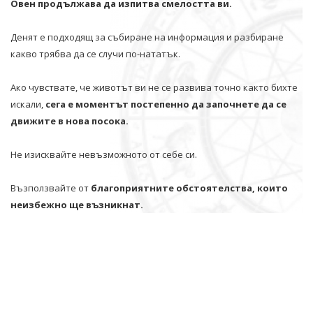
Овен продължава да изпитва смелостта ви.
Денят е подходящ за събиране на информация и разбиране
какво трябва да се случи по-нататък.
Ако чувствате, че животът ви не се развива точно както бихте
искали,
сега е моментът постепенно да започнете да се
движите в нова посока.
Не изисквайте невъзможното от себе си.
Възползвайте от
благоприятните обстоятелства, които
неизбежно ще възникнат.