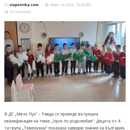
От
viapontika.com
Март 10, 2025, 18:02 EET
0 Comments
В ДГ „Мечо Пух“ – Равда се проведе вътрешна
квалификация на тема: „Урок по родолюбие“. Децата от 4-
та група „Теменужки“ показаха завидни знания за България,