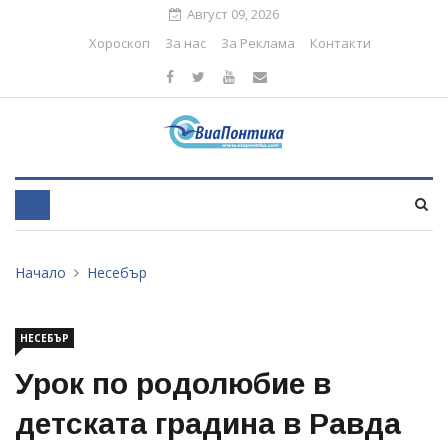
Август 09, 2026
Хороскоп
За нас
За Реклама
Контакти
Начало
Несебър
НЕСЕБЪР
Урок по родолюбие в
детската градина в Равда