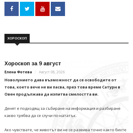
ХОРОСКОП
Хороскоп за 9 август
Елена Фотева
Август 08, 2026
Новолунието дава възможност да се освободите от
това, което вече не ви пасва, през това време Сатурн в
Овен продължава да изпитва смелостта ви.
Денят е подходящ за събиране на информация и разбиране
какво трябва да се случи по-нататък.
Ако чувствате, че животът ви не се развива точно както бихте