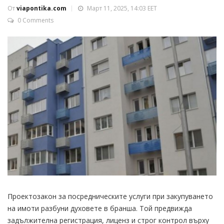
От
viapontika.com
Март 11, 2025, 14:03 EET
0 Comments
Проектозакон за посредническите услуги при закупуването
на имоти разбуни духовете в бранша. Той предвижда
задължителна регистрация, лиценз и строг контрол върху