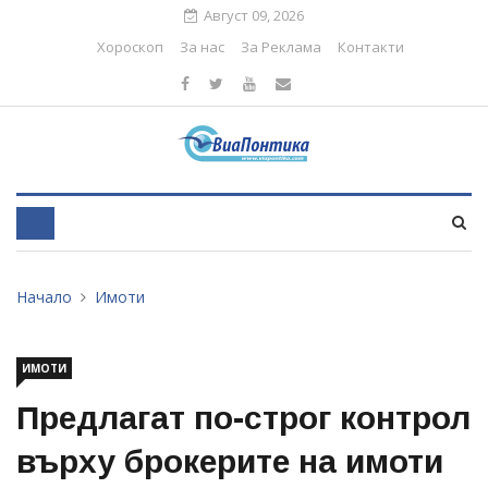
Август 09, 2026
Хороскоп
За нас
За Реклама
Контакти
Начало
Имоти
ИМОТИ
Предлагат по-строг контрол
върху брокерите на имоти