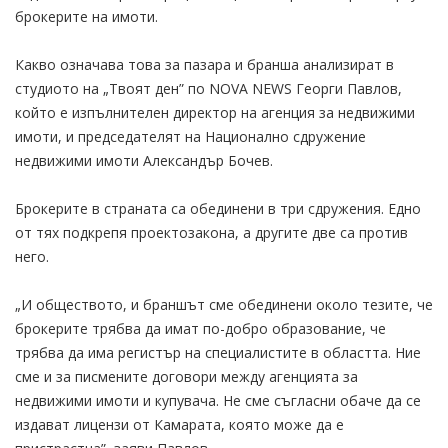
брокерите на имоти.
Какво означава това за пазара и бранша анализират в
студиото на „Твоят ден” по NOVA NEWS Георги Павлов,
който е изпълнителен директор на агенция за недвижими
имоти, и председателят на Национално сдружение
недвижими имоти Александър Бочев.
Брокерите в страната са обединени в три сдружения. Едно
от тях подкрепя проектозакона, а другите две са против
него.
„И обществото, и браншът сме обединени около тезите, че
брокерите трябва да имат по-добро образование, че
трябва да има регистър на специалистите в областта. Ние
сме и за писмените договори между агенцията за
недвижими имоти и купувача. Не сме съгласни обаче да се
издават лицензи от Камарата, която може да е