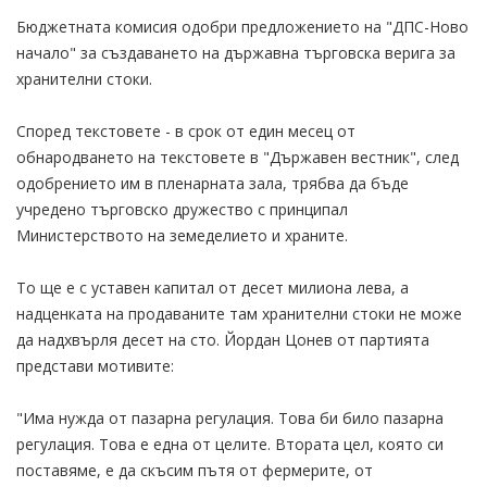
Бюджетната комисия одобри предложението на "ДПС-Ново
начало" за създаването на държавна търговска верига за
хранителни стоки.
Според текстовете - в срок от един месец от
обнародването на текстовете в "Държавен вестник", след
одобрението им в пленарната зала, трябва да бъде
учредено търговско дружество с принципал
Министерството на земеделието и храните.
То ще е с уставен капитал от десет милиона лева, а
надценката на продаваните там хранителни стоки не може
да надхвърля десет на сто. Йордан Цонев от партията
представи мотивите:
"Има нужда от пазарна регулация. Това би било пазарна
регулация. Това е една от целите. Втората цел, която си
поставяме, е да скъсим пътя от фермерите, от