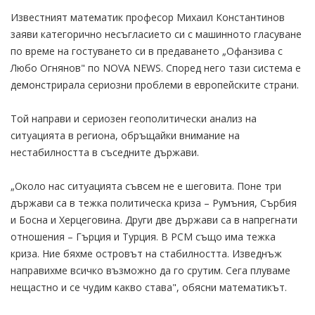
Известният математик професор Михаил Константинов
заяви категорично несъгласието си с машинното гласуване
по време на гостуването си в предаването „Офанзива с
Любо Огнянов" по NOVA NEWS. Според него тази система е
демонстрирала сериозни проблеми в европейските страни.
Той направи и сериозен геополитически анализ на
ситуацията в региона, обръщайки внимание на
нестабилността в съседните държави.
„Около нас ситуацията съвсем не е шеговита. Поне три
държави са в тежка политическа криза – Румъния, Сърбия
и Босна и Херцеговина. Други две държави са в напрегнати
отношения – Гърция и Турция. В РСМ също има тежка
криза. Ние бяхме островът на стабилността. Изведнъж
направихме всичко възможно да го срутим. Сега плуваме
нещастно и се чудим какво става", обясни математикът.