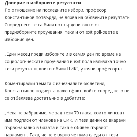
Доверие в изборните резултати
По отношение на последните избори, професор
Константинов потвърди, че вярва на обявените резултати.
Според него те са били потвърдени както от
предизборните проучвания, така и от exit poll-овете в
изборния ден.
„Един месец преди изборите и в самия ден по време на
социологическите проучвания и exit пола излизаха точно
тези резултати, които обяви ЦИК", уточни професорът.
Коментирайки темата с изчезналите бюлетини,
Константинов подчерта важен факт, който според него не
се отбелязва достатъчно в дебатите:
„Нека не забравяме, че зад тези 70 гласа, които липсват
има подписи от членове на СИК. И тези данни са вкарани
първоначално в базата и така е обявен първият
парламент. Така, че не е вярно че няма следи от тези