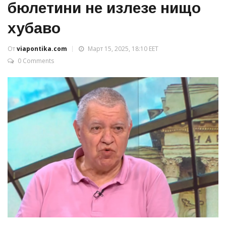
бюлетини не излезе нищо
хубаво
От
viapontika.com
Март 15, 2025, 18:10 EET
0 Comments