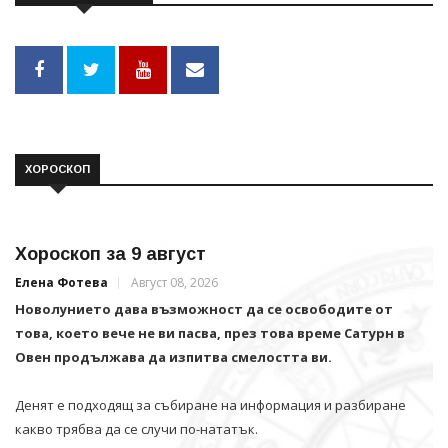
ХОРОСКОП
Хороскоп за 9 август
Елена Фотева
Август 08, 2026
Новолунието дава възможност да се освободите от
това, което вече не ви пасва, през това време Сатурн в
Овен продължава да изпитва смелостта ви.
Денят е подходящ за събиране на информация и разбиране
какво трябва да се случи по-нататък.