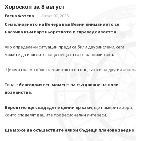
Хороскоп за 8 август
Елена Фотева
Август 07, 2026
С навлизането на Венера във Везни вниманието се
насочва към партньорството и справедливостта.
Ако определени ситуации преди са били двусмислени, сега
можете да изясните защо нещата са се развили така.
Ще има голямо облекчение както на вас, така и за другия човек.
Това е
благоприятен момент за създаване на нови
познанства.
Вероятно ще създадете ценни връзки,
ще намерите хора,
които споделят вашите професионални интереси.
Ще може да осъществите някои бъдещи планове заедно.