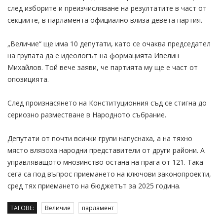
след изборите и преизчисляване на резултатите в част от
секциите, в парламента официално влиза девета партия.
„Величие“ ще има 10 депутати, като се очаква председател
на групата да е идеологът на формацията Ивелин
Михайлов. Той вече заяви, че партията му ще е част от
опозицията.
След произнасянето на Конституционния съд се стигна до
сериозно разместване в Народното събрание.
Депутати от почти всички групи напуснаха, а на тяхно
място влязоха народни представители от други райони. А
управляващото мнозинство остана на прага от 121. Така
сега са под въпрос приемането на ключови законопроекти,
сред тях приемането на бюджетът за 2025 година.
ТАГОВЕ:
Величие
парламент