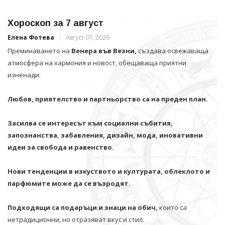
Хороскоп за 7 август
Елена Фотева
Август 07, 2026
Преминаването на
Венера във Везни,
създава освежаваща
атмосфера на хармония и новост, обещаваща приятни
изненади.
Любов, приятелство и партньорство са на преден план.
Засилва се интересът към социални събития,
запознанства, забавления, дизайн, мода, иновативни
идеи за свобода и равенство.
Нови тенденции в изкуството и културата, облеклото и
парфюмите може да се възродят.
Подходящи са подаръци и знаци на обич,
които са
нетрадиционни, но отразяват вкус и стил.