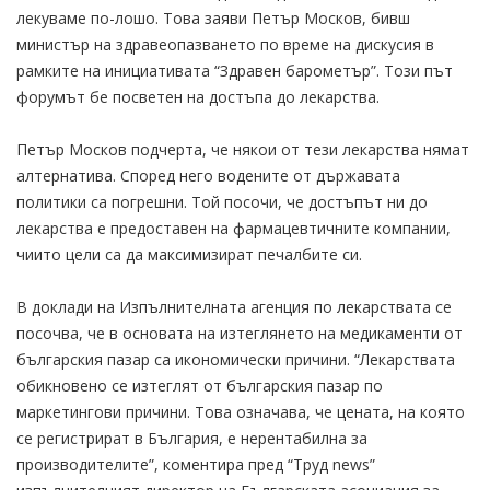
лекуваме по-лошо. Това заяви Петър Москов, бивш
министър на здравеопазването по време на дискусия в
рамките на инициативата “Здравен барометър”. Този път
форумът бе посветен на достъпа до лекарства.
Петър Москов подчерта, че някои от тези лекарства нямат
алтернатива. Според него водените от държавата
политики са погрешни. Той посочи, че достъпът ни до
лекарства е предоставен на фармацевтичните компании,
чиито цели са да максимизират печалбите си.
В доклади на Изпълнителната агенция по лекарствата се
посочва, че в основата на изтеглянето на медикаменти от
българския пазар са икономически причини. “Лекарствата
обикновено се изтеглят от българския пазар по
маркетингови причини. Това означава, че цената, на която
се регистрират в България, е нерентабилна за
производителите”, коментира пред “Труд news”