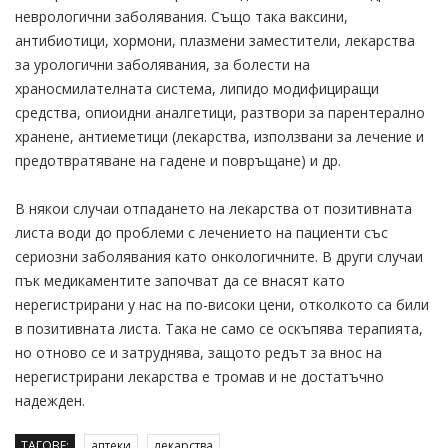
неврологични заболявания. Също така ваксини,
антибиотици, хормони, плазмени заместители, лекарства
за урологични заболявания, за болести на
храносмилателната система, липидо модифициращи
средства, опиоидни аналгетици, разтвори за парентерално
хранене, антиеметици (лекарства, използвани за лечение и
предотвратяване на гадене и повръщане) и др.
В някои случаи отпадането на лекарства от позитивната
листа води до проблеми с лечението на пациенти със
сериозни заболявания като онкологичните. В други случаи
пък медикаментите започват да се внасят като
нерегистрирани у нас на по-високи цени, отколкото са били
в позитивната листа. Така не само се оскъпява терапията,
но отново се и затруднява, защото редът за внос на
нерегистрирани лекарства е тромав и не достатъчно
надежден.
ТАГОВЕ:
аптеки
лекарства