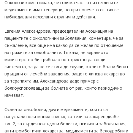
Онколози коментираха, че голяма част от изтеглените
медикаменти имат генерици, но при повечето от тях се
наблюдавали нежелани странични действия.
Евгения Александрова, председател на Асоциация на
пациентите с онкологични заболявания, коментира, че за
съжаление, все още има какво да се желае по отношение
на грижите за онкоболните. Тя каза, че здравното
министерство би трябвало по-стриктно да следи
системата, за да не се стига до случаи, в които болни биват
връщани от лечебни заведения, защото липсва лекарство
за терапията им. Александрова даде пример с
болкоуспокояващи за болните от рак, които периодично
изчезват.
Освен за онкоболни, други медикаменти, които са
напуснали позитивния списък, са тези за захарен диабет
тип 2, за сърдечно-съдови болести, психични заболявания,
антитромботични лекарства, медикаменти за белодробни и