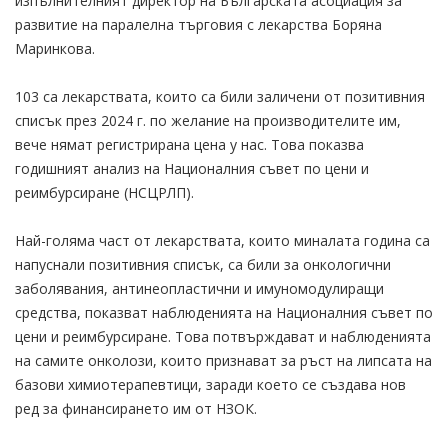
изпълнителният директор на Българскатa асоциация за
развитие на паралелна търговия с лекарства Боряна
Маринкова.
103 са лекарствата, които са били заличени от позитивния
списък през 2024 г. по желание на производителите им,
вече нямат регистрирана цена у нас. Това показва
годишният анализ на Националния съвет по цени и
реимбурсиране (НСЦРЛП).
Най-голяма част от лекарствата, които миналата година са
напуснали позитивния списък, са били за онкологични
заболявания, антинеопластични и имуномодулиращи
средства, показват наблюденията на Националния съвет по
цени и реимбурсиране. Това потвърждават и наблюденията
на самите онколози, които признават за ръст на липсата на
базови химиотерапевтици, заради което се създава нов
ред за финансирането им от НЗОК.