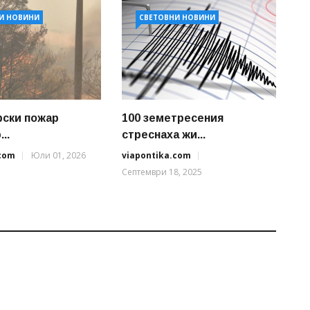
И НОВИНИ
СВЕТОВНИ НОВИНИ
рски пожар
100 земетресения
..
стреснаха жи...
.com
Юли 01, 2026
viapontika.com
Септември 18, 2025