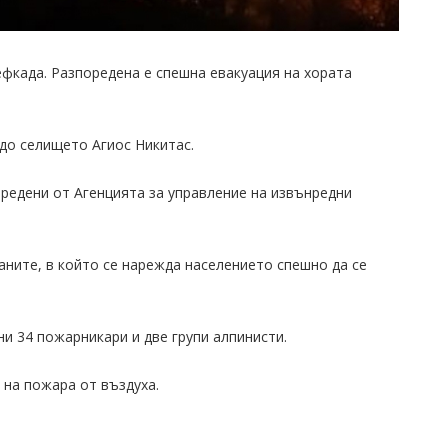
ефкада. Разпоредена е спешна евакуация на хората
до селището Агиос Никитас.
редени от Агенцията за управление на извънредни
аните, в който се нарежда населението спешно да се
и 34 пожарникари и две групи алпинисти.
 на пожара от въздуха.