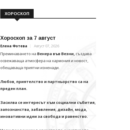
ХОРОСКОП
Хороскоп за 7 август
Елена Фотева
Август 07, 2026
Преминаването на
Венера във Везни,
създава
освежаваща атмосфера на хармония и новост,
обещаваща приятни изненади.
Любов, приятелство и партньорство са на
преден план.
Засилва се интересът към социални събития,
запознанства, забавления, дизайн, мода,
иновативни идеи за свобода и равенство.