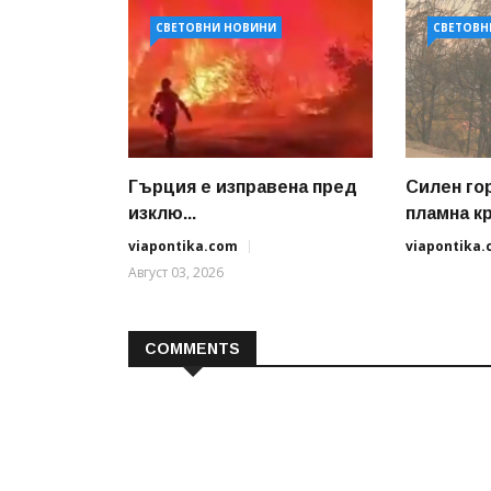
СВЕТОВНИ НОВИНИ
СВЕТОВН
Гърция е изправена пред
Силен го
изклю...
пламна кр.
viapontika.com
viapontika
Август 03, 2026
COMMENTS