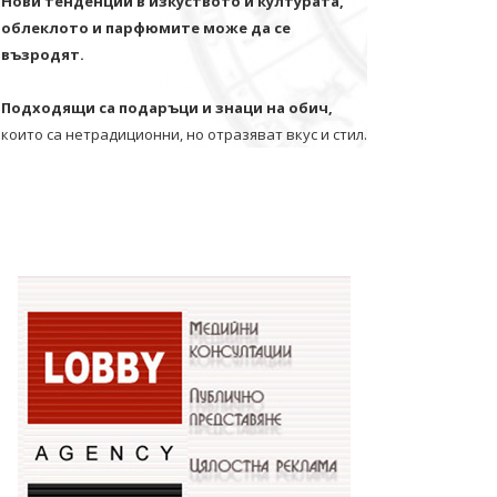
Нови тенденции в изкуството и културата,
облеклото и парфюмите може да се
възродят.
Подходящи са подаръци и знаци на обич,
които са нетрадиционни, но отразяват вкус и стил.