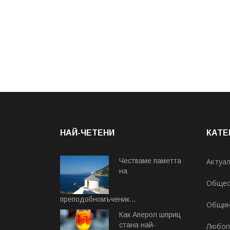
НАЙ-ЧЕТЕНИ
КАТЕ
Честваме паметта
Актуа
на
Общес
преподобномъченик...
Общи
Август 07, 2026
Как Аперол шприц
стана най-
Любоп