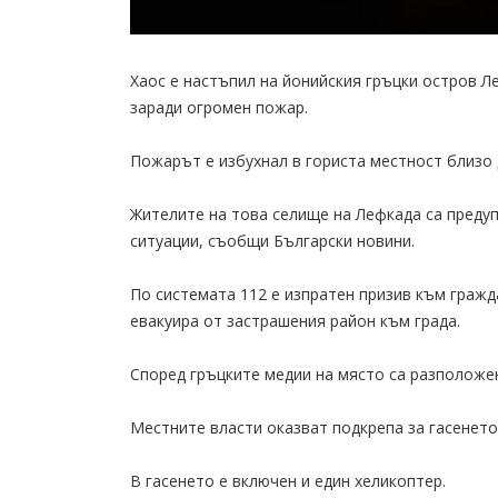
Хаос е настъпил на йонийския гръцки остров Л
заради огромен пожар.
Пожарът е избухнал в гориста местност близо 
Жителите на това селище на Лефкада са предуп
ситуации, съобщи Български новини.
По системата 112 е изпратен призив към гражд
евакуира от застрашения район към града.
Според гръцките медии на място са разположен
Местните власти оказват подкрепа за гасенето
В гасенето е включен и един хеликоптер.