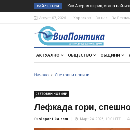
Как Аперол шприц стана най-изв
НАЙ-ЧЕТЕНИ
Август 07, 2026
Хороскоп
За нас
За Рекла
АКТУАЛНО
ОБЩЕСТВО
ОБЩИНИ
Начало
Световни новини
СВЕТОВНИ НОВИНИ
Лефкада гори, спешно
От
viapontika.com
Март 24, 2025, 10:01 EET