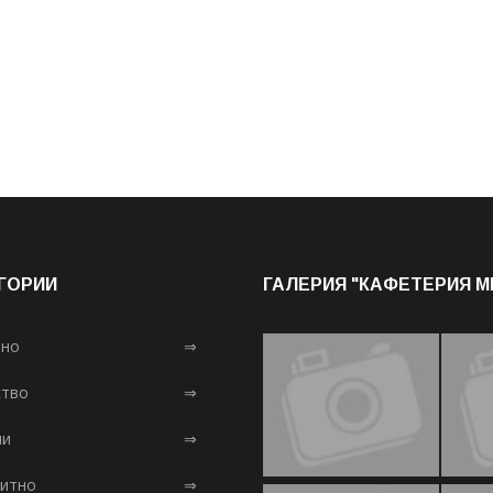
ГОРИИ
ГАЛЕРИЯ "КАФЕТЕРИЯ 
лно
⇒
тво
⇒
ни
⇒
итно
⇒