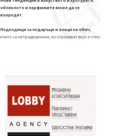
Нови тенденции в изкуството и културата,
облеклото и парфюмите може да се
възродят.
Подходящи са подаръци и знаци на обич,
които са нетрадиционни, но отразяват вкус и стил.