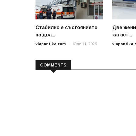
Стабилно е състоянието
Две жени
на два...
катаст...
viapontika.com
Юли 11, 2026
viapontika
COMMENTS