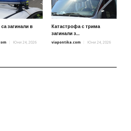
 са загинали в
Катастрофа с трима
загинали з...
.com
Юни 24, 2026
viapontika.com
Юни 24, 2026