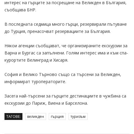
интерес на гърците за посрещане на Великден в България,
съобщава БНР.
В последната седмица много гърци, резервирали пътуване
до Турция, пренасочват резервациите за България.
Някои агенции съобщават, че организираните екскурзии за
Варна и Бургас са запълнени. Голям интерес има и към спа-
курортите Велинград и Хисаря.
София и Велико Търново също са търсени за Великден,
информират туроператорите.
Засега най-търсени за гърците дестинациите в чужбина са
екскурзии до Париж, Виена и Барселона.
ТАГОВЕ:
великден
гърция
туризъм