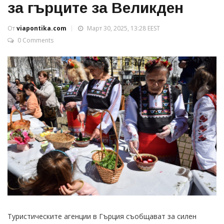
за гърците за Великден
От
viapontika.com
Март 30, 2025, 13:28 EEST
0 Comments
Туристическите агенции в Гърция съобщават за силен