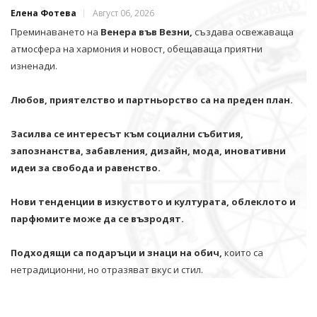
Елена Фотева
Август 06, 2026
Преминаването на
Венера във Везни,
създава освежаваща
атмосфера на хармония и новост, обещаваща приятни
изненади.
Любов, приятелство и партньорство са на преден план.
Засилва се интересът към социални събития,
запознанства, забавления, дизайн, мода, иновативни
идеи за свобода и равенство.
Нови тенденции в изкуството и културата, облеклото и
парфюмите може да се възродят.
Подходящи са подаръци и знаци на обич,
които са
нетрадиционни, но отразяват вкус и стил.