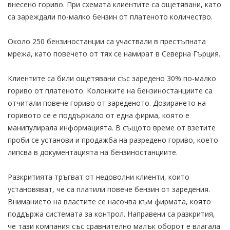
внесено гориво. При схемата клиентите са ощетявани, като
са зареждали по-малко бензин от платеното количество.
Около 250 бензиностанции са участвали в престъпната
мрежа, като повечето от тях се намират в Северна Гърция.
Клиентите са били ощетявани със заредено 30% по-малко
гориво от платеното. Колонките на бензиностанциите са
отчитали повече гориво от зареденото. Дозирането на
горивото се е поддържало от една фирма, която е
манипулирала информацията. В същото време от взетите
проби се установи и продажба на разредено гориво, което
липсва в документацията на бензиностанциите.
Разкритията тръгват от недоволни клиенти, които
установяват, че са платили повече бензин от заредения.
Вниманието на властите се насочва към фирмата, която
поддържа системата за контрол. Направени са разкрития,
че тази компания със сравнително малък оборот е влагала