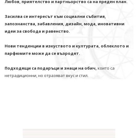
Любов, приятелство и партньорство са на преден план.
Засилва се интересът към социални събития,
запознанства, забавления, дизайн, мода, иновативни
идеи за свобода и равенство.
Нови тенденции в изкуството и културата, облеклото и
парфюмите може да се възродят.
Подходящи са подаръци и знаци на обич,
които са
нетрадиционни, но отразяват вкус и стил.