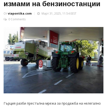
измами на бензиностанции
От
viapontika.com
Март 31, 2025, 11:54 EEST
0 Comments
Гърция разби престъпна мрежа за продажба на нелегално