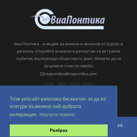
Виа Понтика - е-медия за новини и анализи от Бургас и
региона. Открийте анализи и репортаж за актуални
събития, вълнуващи обществото днес. Можете да се
свържете с нас по имейл.
viapontika@viapontika.com
Този уебсайт използва бисквитки, за да ви
осигури възможно най-добрата
интеракция.
Научете повече.
Copyright © 2018-2024 ViaPontika.com. All Rights Reserved.
Разбрах
Development @ OverHertz Ltd
Ω