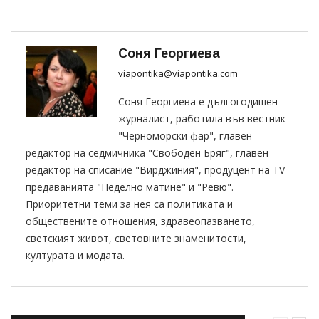
Соня Георгиева
viapontika@viapontika.com
Соня Георгиева е дългогодишен
журналист, работила във вестник
"Черноморски фар", главен
редактор на седмичника "Свободен Бряг", главен
редактор на списание "Вирджиния", продуцент на TV
предаванията "Неделно матине" и "Ревю".
Приоритетни теми за нея са политиката и
обществените отношения, здравеопазването,
светският живот, световните знаменитости,
културата и модата.