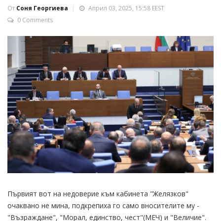
От
Соня Георгиева
Април 03, 2025, 15:58 EEST
0 Comments
Първият вот на недоверие към кабинета "Желязков"
очаквано не мина, подкрепиха го само вносителите му -
"Възраждане", "Морал, единство, чест"(МЕЧ) и "Величие".