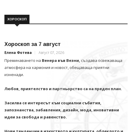
ХОРОСКОП
Хороскоп за 7 август
Елена Фотева
Август 07, 2026
Преминаването на
Венера във Везни,
създава освежаваща
атмосфера на хармония и новост, обещаваща приятни
изненади.
Любов, приятелство и партньорство са на преден план.
Засилва се интересът към социални събития,
запознанства, забавления, дизайн, мода, иновативни
идеи за свобода и равенство.
Нови тенденции в изкуството и културата, облеклото и