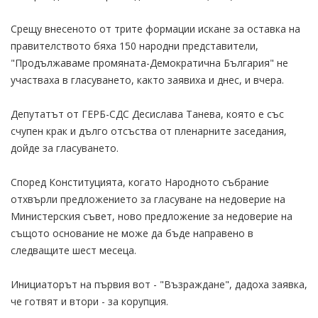
Срещу внесеното от трите формации искане за оставка на
правителството бяха 150 народни представители,
"Продължаваме промяната-Демократична България" не
участваха в гласуването, както заявиха и днес, и вчера.
Депутатът от ГЕРБ-СДС Десислава Танева, която е със
счупен крак и дълго отсъства от пленарните заседания,
дойде за гласуването.
Според Конституцията, когато Народното събрание
отхвърли предложението за гласуване на недоверие на
Министерския съвет, ново предложение за недоверие на
същото основание не може да бъде направено в
следващите шест месеца.
Инициаторът на първия вот - "Възраждане", дадоха заявка,
че готвят и втори - за корупция.