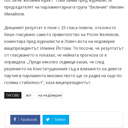
постигне желания ефект. Това заяви пред журналисти
председателят на парламентарната група "Величие“ Ивелин
Михайлов.
Днешният резултат е поне с 25 гласа повече, отколкото
беше гласувано самото правителство на Росен Желязков,
коментира пред журналисти в Ловеч вота на недоверие
вицепрезидентът Илияна Йотова. Тя посочи, че резултатът
от гласуването е показал, че нейната прогноза се е
оправдала. „Преди няколко седмици казах, че след
решението на Конституционния съд и влизането на девета
партия в парламента мнозинството ще се радва на още по-
голяма стабилност”, каза вицепрезидентът.
ТАГОВЕ:
вот
на недоверие
Facebook
Twitter