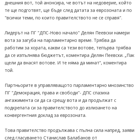
днешния вот, той анонсира, че вотът на недоверие, който
те ще подготвят, ще бъде след датата за еврозоната и по
"всички теми, по които правителството не се справя".
Лидерът на ПГ "ДПС-Ново начало" Делян Пеевски намери
вота за загуба на парламентарно време. Трябва да
работим за хората, какви са тези вотове, тепърва трябва
да се изпълнява бюджетът, коментира Делян Пеевски. „Пак
щели да внасят вотове. И те няма да минат“, коментира
той.
Партньорите в управляващото парламентарно мнозинство
ПГ "Демокрация, права и свободи"- ДПС спазиха
ангажимента си да са срещу вота и да продължат с
подкрепата си за правителството до излизането на
конвергентния доклад за еврозоната.
Това правителство продължава с пълна сила напред, заяви
след гласуването Станислав Балабанов от