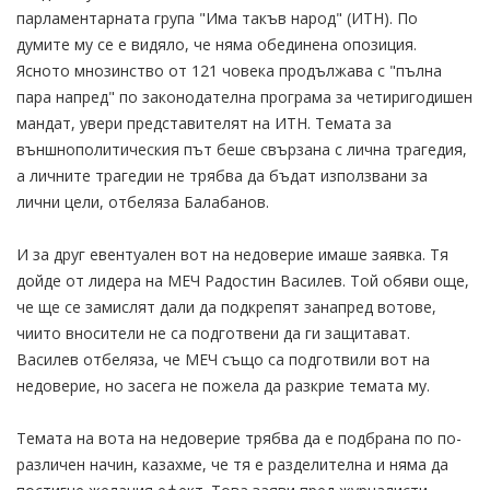
парламентарната група "Има такъв народ" (ИТН). По
думите му се е видяло, че няма обединена опозиция.
Ясното мнозинство от 121 човека продължава с "пълна
пара напред" по законодателна програма за четиригодишен
мандат, увери представителят на ИТН. Темата за
външнополитическия път беше свързана с лична трагедия,
а личните трагедии не трябва да бъдат използвани за
лични цели, отбеляза Балабанов.
И за друг евентуален вот на недоверие имаше заявка. Тя
дойде от лидера на МЕЧ Радостин Василев. Той обяви още,
че ще се замислят дали да подкрепят занапред вотове,
чиито вносители не са подготвени да ги защитават.
Василев отбеляза, че МЕЧ също са подготвили вот на
недоверие, но засега не пожела да разкрие темата му.
Темата на вота на недоверие трябва да е подбрана по по-
различен начин, казахме, че тя е разделителна и няма да