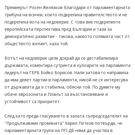
Премиерът Росен Желязков благодари от парламентарната
трибуна на всички, които подкрепиха правителството и не
подкрепиха вота на недоверие. С това вие подкрепихте
европейската перспектива пред България и тази за
демократично развитие - такова, каквото голямата част от
обществото желаят, каза той.
Вотът на недоверие цели докрай да се дестабилизира
държавата, коментира сутринта в кулоарите на парламента
лидерът на ГЕРБ Бойко Борисов. Нали затова го направиха
да има девет партии в парламента, никой не се интересува
от държавата да е стабилна, обясни той. По думите му
обаче еврозоната и Планът за възстановяване и
устойчивост са приоритет.
След като преди гласуването в залата съпредседателят на
"Продължаваме промяната" Кирил Петков потвърди, че
парламентарната група на ПП-ДБ няма да участва в