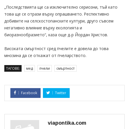
„Последствията ще са изключително сериозни, тъй като
това ще се отрази върху опрашването. Респективно
добивите на селскостопанските култури, друго съвсем
негативно влияние върху екологията и
биоразнообразието“, каза още д-р Йордан Христов.
Високата смъртност сред пчелите е довела до това
мнозина да се откажат от пчеларството.
ТАГОВЕ:
мед
пчели
смъртност
Facebook
Twitter
viapontika.com