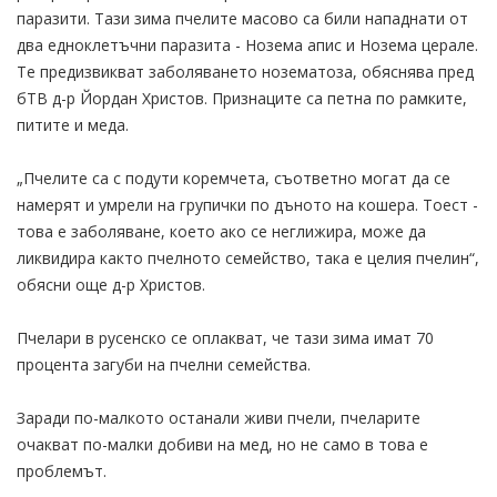
паразити. Тази зима пчелите масово са били нападнати от
два едноклетъчни паразита - Нозема апис и Нозема церале.
Те предизвикват заболяването нозематоза, обяснява пред
бТВ д-р Йордан Христов. Признаците са петна по рамките,
питите и меда.
„Пчелите са с подути коремчета, съответно могат да се
намерят и умрели на групички по дъното на кошера. Тоест -
това е заболяване, което ако се неглижира, може да
ликвидира както пчелното семейство, така е целия пчелин“,
обясни още д-р Христов.
Пчелари в русенско се оплакват, че тази зима имат 70
процента загуби на пчелни семейства.
Заради по-малкото останали живи пчели, пчеларите
очакват по-малки добиви на мед, но не само в това е
проблемът.