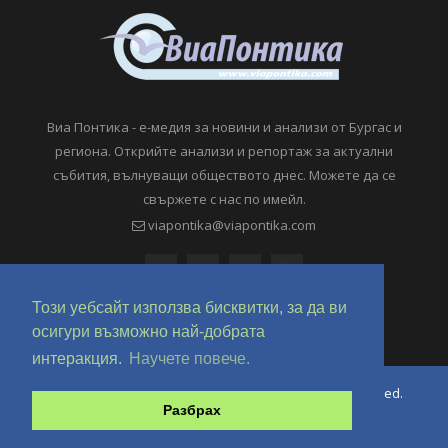
Виа Понтика - е-медия за новини и анализи от Бургас и
региона. Открийте анализи и репортаж за актуални
събития, вълнуващи обществото днес. Можете да се
свържете с нас по имейл.
viapontika@viapontika.com
Този уебсайт използва бисквитки, за да ви
осигури възможно най-добрата
интеракция.
Научете повече.
Copyright © 2018-2024 ViaPontika.com. All Rights Reserved.
Разбрах
Development @ OverHertz Ltd
Ω