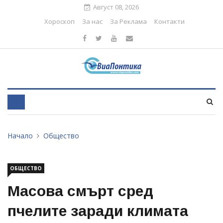
Август 08, 2026
Хороскоп
За нас
За Реклама
Контакти
Начало
Общество
ОБЩЕСТВО
Масова смърт сред
пчелите заради климата