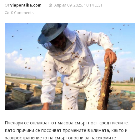
От
viapontika.com
Април 09, 2025, 10:14 EEST
0 Comments
Пчелари се оплакват от масова смъртност сред пчелите.
Като причини се посочват промените в климата, както и
разпространението на смъртоносни за насекомите