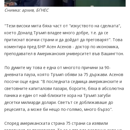
Снимка: архив, БГНЕС
"Тези високи мита бяха част от "изкуството на сделката",
което Доналд Тръмп владее много добре, т.е. да се
притиснат всички страни и да дойдат да преговарят". Това
коментира пред БНР Асен Асенов - доктор по икономика,
преподавател в Американския университет във Вашингтон.
По думите му това е една от многото причини за 90-
дневната пауза, която Тръмп обяви за 75 държави. Асенов
посочи още една: "В последната седмица американските и
световните капиталови пазари, борсите, бяха в абсолютна
паника и един от най-близките хора на Тръмп загуби
десетки милиарди долари. Светът се доближаваше до
рецесията, а може би нещо по-голямо, много бързо".
Според американската страна 75 страни са изявили