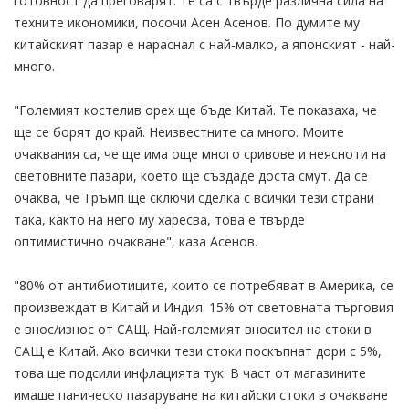
готовност да преговарят. Те са с твърде различна сила на
техните икономики, посочи Асен Асенов. По думите му
китайският пазар е нараснал с най-малко, а японският - най-
много.
"Големият костелив орех ще бъде Китай. Те показаха, че
ще се борят до край. Неизвестните са много. Моите
очаквания са, че ще има още много сривове и неясноти на
световните пазари, което ще създаде доста смут. Да се
очаква, че Тръмп ще сключи сделка с всички тези страни
така, както на него му харесва, това е твърде
оптимистично очакване", каза Асенов.
"80% от антибиотиците, които се потребяват в Америка, се
произвеждат в Китай и Индия. 15% от световната търговия
е внос/износ от САЩ. Най-големият вносител на стоки в
САЩ е Китай. Ако всички тези стоки поскъпнат дори с 5%,
това ще подсили инфлацията тук. В част от магазините
имаше паническо пазаруване на китайски стоки в очакване