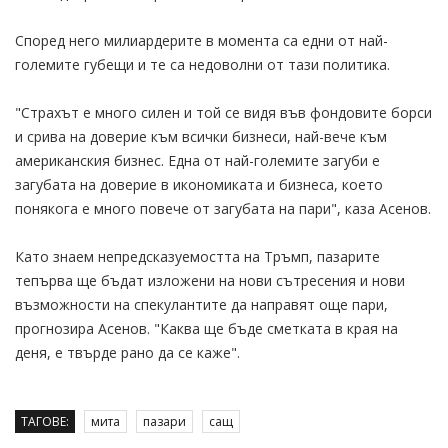
Според него милиардерите в момента са едни от най-
големите губещи и те са недоволни от тази политика.
"Страхът е много силен и той се видя във фондовите борси
и срива на доверие към всички бизнеси, най-вече към
американския бизнес. Една от най-големите загуби е
загубата на доверие в икономиката и бизнеса, което
понякога е много повече от загубата на пари", каза Асенов.
Като знаем непредсказуемостта на Тръмп, пазарите
тепърва ще бъдат изложени на нови сътресения и нови
възможности на спекулантите да направят още пари,
прогнозира Асенов. "Каква ще бъде сметката в края на
деня, е твърде рано да се каже".
ТАГОВЕ:
мита
пазари
сащ