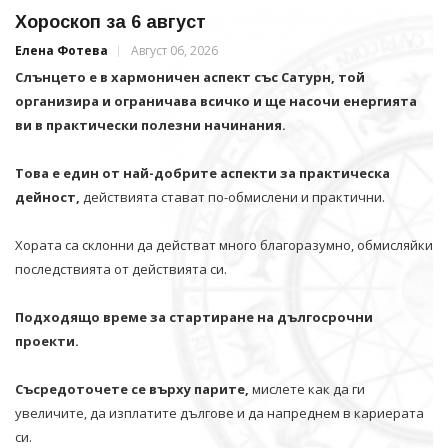
Хороскоп за 6 август
Елена Фотева
Август 06, 2026
Слънцето е в хармоничен аспект със Сатурн, той
организира и ограничава всичко и щe насочи енергията
ви в практически полезни начинания.
Това е един от най-добрите аспекти за практическа
дейност,
действията стават по-обмислени и практични.
Хората са склонни да действат много благоразумно, обмисляйки
последствията от действията си.
Подходящо време за стартиране на дългосрочни
проекти.
Съсредоточете се върху парите,
мислете как да ги
увеличите, да изплатите дългове и да напреднем в кариерата
си.