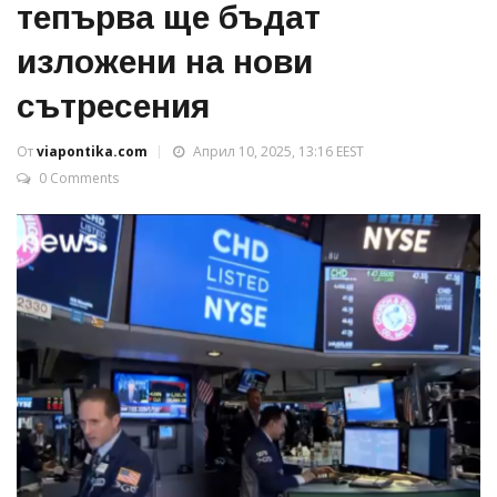
тепърва ще бъдат
изложени на нови
сътресения
От
viapontika.com
Април 10, 2025, 13:16 EEST
0 Comments