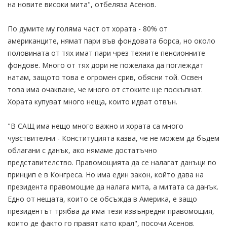
на новите високи мита", отбеляза Асенов.
По думите му голяма част от хората - 80% от
американците, нямат пари във фондовата борса, но около
половината от тях имат пари чрез техните пенсионните
фондове. Много от тях дори не пожелаха да поглеждат
натам, защото това е огромен срив, обясни той. Освен
това има очакване, че много от стоките ще поскъпнат.
Хората купуват много неща, които идват отвън.
"В САЩ има нещо много важно и хората са много
чувствителни - Конституцията казва, че не можем да бъдем
облагани с данък, ако нямаме достатъчно
представителство. Правомощията да се налагат данъци по
принцип е в Конгреса. Но има един закон, който дава на
президента правомощие да налага мита, а митата са данък.
Едно от нещата, които се обсъжда в Америка, е защо
президентът трябва да има тези извънредни правомощия,
които де факто го правят като крал", посочи Асенов.