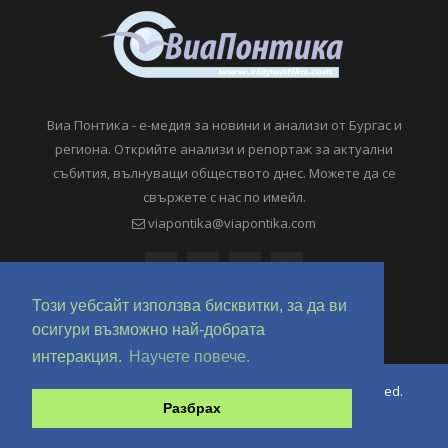
Виа Понтика - е-медия за новини и анализи от Бургас и
региона. Открийте анализи и репортаж за актуални
събития, вълнуващи обществото днес. Можете да се
свържете с нас по имейл.
viapontika@viapontika.com
Този уебсайт използва бисквитки, за да ви
осигури възможно най-добрата
интеракция.
Научете повече.
Copyright © 2018-2024 ViaPontika.com. All Rights Reserved.
Разбрах
Development @ OverHertz Ltd
Ω