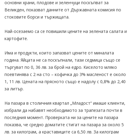
основни храни, плодове и зеленчуци поскъпват за
Великден, показват данните от Държавната комисия по
стоковите борси и тържищата.
Най-осезаемо са се повишили цените на зелената салата и
картофите.
Има и продукти, които запазват цените от миналата
година. Яйцата не са поскъпнали, тази седмица също се
търгуват по 0, 36 лв. за брой на едро. Киселото мляко
поевтинява с 2 на сто – кофичка до 3% масленост е около
1, 11 лв. Цената на прясното също е надолу с 0,8% до 2,40
за литър.
На пазара в столичния квартал „Младост“ имаше клиенти,
избрали да набавят необходимото за трапезата почти в
последния момент. Проверката ни за цените на пазара
показва, че средно доматите стигат на пазара за около 5
лв. за килограм, а краставиците са 6,50 лв. За килограм