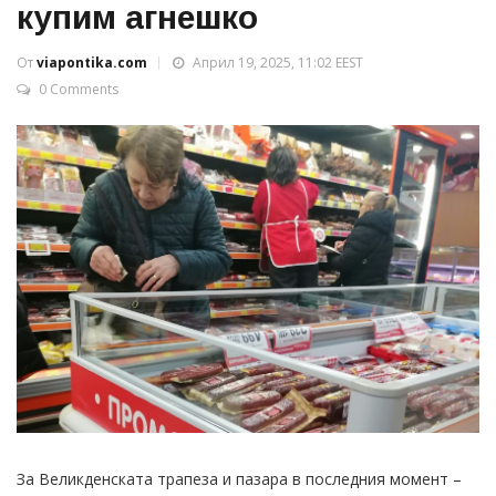
купим агнешко
От
viapontika.com
Април 19, 2025, 11:02 EEST
0 Comments
За Великденската трапеза и пазара в последния момент –