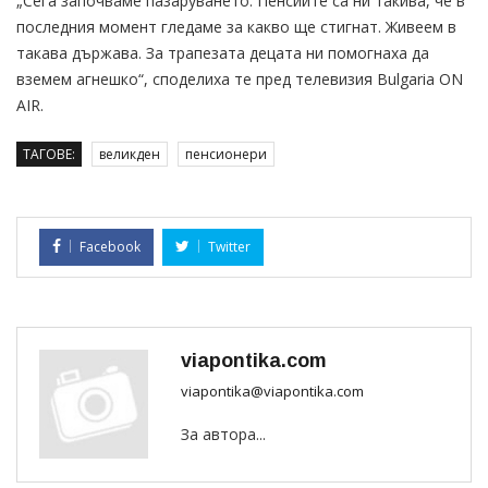
„Сега започваме пазаруването. Пенсиите са ни такива, че в
последния момент гледаме за какво ще стигнат. Живеем в
такава държава. За трапезата децата ни помогнаха да
вземем агнешко“, споделиха те пред телевизия Bulgaria ON
AIR.
ТАГОВЕ:
великден
пенсионери
Facebook
Twitter
viapontika.com
viapontika@viapontika.com
За автора...