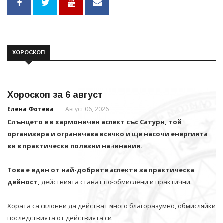
ХОРОСКОП
Хороскоп за 6 август
Елена Фотева
Август 06, 2026
Слънцето е в хармоничен аспект със Сатурн, той
организира и ограничава всичко и щe насочи енергията
ви в практически полезни начинания.
Това е един от най-добрите аспекти за практическа
дейност,
действията стават по-обмислени и практични.
Хората са склонни да действат много благоразумно, обмисляйки
последствията от действията си.