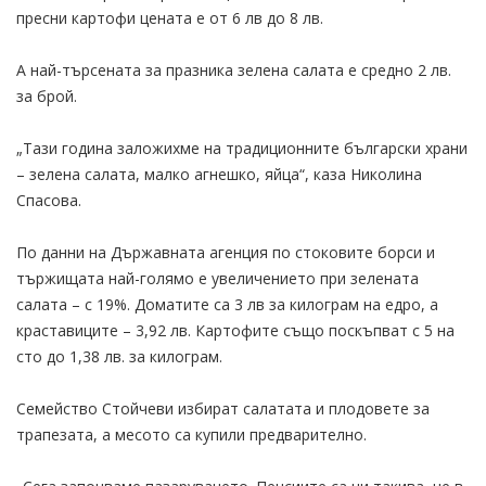
пресни картофи цената е от 6 лв до 8 лв.
А най-търсената за празника зелена салата е средно 2 лв.
за брой.
„Тази година заложихме на традиционните български храни
– зелена салата, малко агнешко, яйца“, каза Николина
Спасова.
По данни на Държавната агенция по стоковите борси и
тържищата най-голямо е увеличението при зелената
салата – с 19%. Доматите са 3 лв за килограм на едро, а
краставиците – 3,92 лв. Картофите също поскъпват с 5 на
сто до 1,38 лв. за килограм.
Семейство Стойчеви избират салатата и плодовете за
трапезата, а месото са купили предварително.