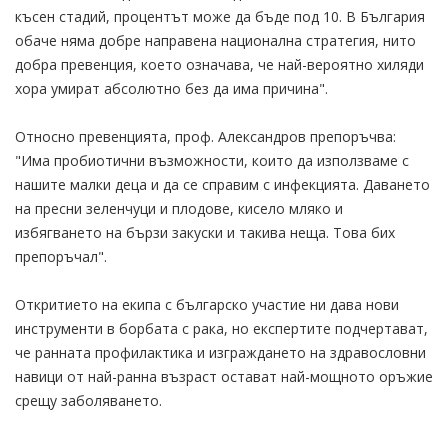
късен стадий, процентът може да бъде под 10. В България
обаче няма добре направена национална стратегия, нито
добра превенция, което означава, че най-вероятно хиляди
хора умират абсолютно без да има причина".
Относно превенцията, проф. Александров препоръчва:
"Има пробиотични възможности, които да използваме с
нашите малки деца и да се справим с инфекцията. Даването
на пресни зеленчуци и плодове, кисело мляко и
избягването на бързи закуски и такива неща. Това бих
препоръчал".
Откритието на екипа с българско участие ни дава нови
инструменти в борбата с рака, но експертите подчертават,
че ранната профилактика и изграждането на здравословни
навици от най-ранна възраст остават най-мощното оръжие
срещу заболяването.