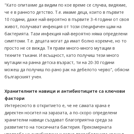
"Като опитахме да видим по кое време се случва, видяхме,
че е в ранното детство. Т.е. имаме деца, които в първите
10 години, даже най-вероятно в първите 3-4 години от своя
живот, получават инфекция от този специфичен щам на
бактерията. Тази инфекция най-вероятно няма определени
симптоми. Т.е. децата могат да имат болно коремче, но то
просто не се вижда. Тя прави много-много мутации в
техните тъкани. И всъщност, като получиш тези много
мутации на ранна детска възраст, ти на 20-30 години
можеш да получиш по-рано рак на дебелото черво", обясни
българският учен.
Хранителните навици и антибиотиците са ключови
фактори
Интересното в откритието е, че не самата храна е
директен носител на заразата, а по-скоро определени
хранителни навици създават благоприятна среда за
развитието на токсичната бактерия. Прекомерната