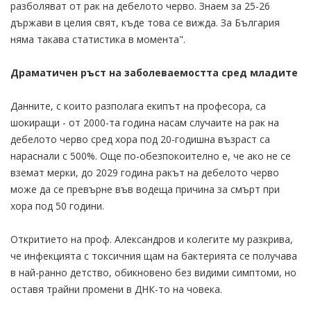
разболяват от рак на дебелото черво. Знаем за 25-26
държави в целия свят, къде това се вижда. За България
няма такава статистика в момента".
Драматичен ръст на заболеваемостта сред младите
Данните, с които разполага екипът на професора, са
шокиращи - от 2000-та година насам случаите на рак на
дебелото черво сред хора под 20-годишна възраст са
нараснали с 500%. Още по-обезпокоително е, че ако не се
вземат мерки, до 2029 година ракът на дебелото черво
може да се превърне във водеща причина за смърт при
хора под 50 години.
Откритието на проф. Александров и колегите му разкрива,
че инфекцията с токсичния щам на бактерията се получава
в най-ранно детство, обикновено без видими симптоми, но
оставя трайни промени в ДНК-то на човека.