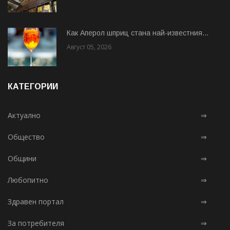
Как Аперол шприц стана най-известния...
Август 05, 2026
КАТЕГОРИИ
Актуално
⇒
Общество
⇒
Общини
⇒
Любопитно
⇒
Здравен портал
⇒
За потребителя
⇒