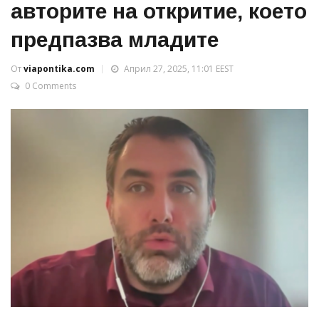
авторите на откритие, което
предпазва младите
От
viapontika.com
Април 27, 2025, 11:01 EEST
0 Comments