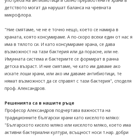
употреба на антибиотици и силно преработените храни в
детството могат да нарушат баланса на чревната
микрофлора.
"Ние смятаме, че не е точно нещо, което се намира в
храната, която консумираме. А по-скоро всеки един от нас я
има в тялото си. И като консумираме храна, се дава
възможност на тази бактерия или да порасне, или не.
Имунната система и бактериите се формират в ранна
детска възраст. И ние смятаме, че като им даваме ако
искате лоши храни, или ако им даваме антибиотици, те
нямат възможност да се справят с тази бактерия", споделя
проф. Александров.
Решенията са в нашите ръце
Професор Александров подчертава важността на
традиционните български храни като киселото мляко:
"Българското кисело мляко или киселото мляко, което има
активни бактериални култури, всъщност носи т.нар. добри