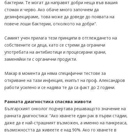
бактерии. Те могат да направят добри неща във вашия
стомах и черво. Ако обаче много започнем да
дезинфекцираме, това може да доведе до появата на
повече лоши бактерии, отколкото на добри".
Самият учен прилага тези принципи в отглеждането на
собствените си деца, като се стреми да ограничи
употребата на антибиотици и процесирани храни,
заменяйки ги с органични продукти.
Макар в момента да няма специфични тестове за
откриване на тази инфекция, екипът на проф. Александров
работи усилено и се надява те да са факт до 2 години.
Ранната диагностика спасява животи
Българският онколог подчертава решаващото значение на
ранната диагностика: "Ако хванете един рак в първи стадии,
даже да е най-страшният възможен, а именно на панкреаса,
възможността да живеете е над 90%. Ако го хванете в