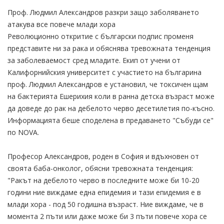
Проф. Людмил Александров разкри защо заболяването
атакува все повече млади хора
Революционно откритие с български подпис променя
представите ни за рака и обяснява тревожната тенденция
за заболеваемост сред младите. Екип от учени от
Калифорнийския университет с участието на българина
проф. Людмил Александров е установил, че токсичен щам
на бактерията Ешерихия коли в ранна детска възраст може
да доведе до рак на дебелото черво десетилетия по-късно.
Информацията беше споделена в предаването "Събуди се"
по NOVA.
Професор Александров, роден в София и вдъхновен от
своята баба-онколог, обясни тревожната тенденция:
"Ракът на дебелото черво в последните може би 10-20
години ние виждаме една епидемия и тази епидемия е в
млади хора - под 50 годишна възраст. Ние виждаме, че в
момента 2 пъти или даже може би 3 пъти повече хора се