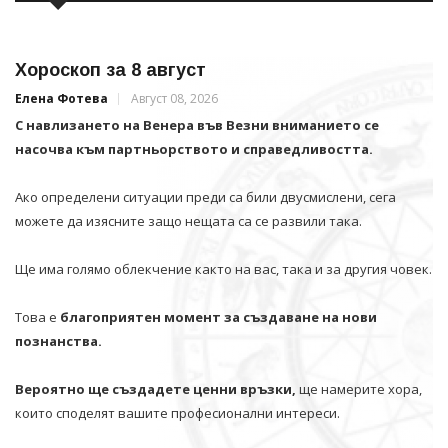
Хороскоп за 8 август
Елена Фотева
Август 08, 2026
С навлизането на Венера във Везни вниманието се
насочва към партньорството и справедливостта.
Ако определени ситуации преди са били двусмислени, сега
можете да изясните защо нещата са се развили така.
Ще има голямо облекчение както на вас, така и за другия човек.
Това е
благоприятен момент за създаване на нови
познанства.
Вероятно ще създадете ценни връзки,
ще намерите хора,
които споделят вашите професионални интереси.