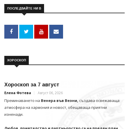
ПОСЛЕДВАЙТЕ НИ В
ХОРОСКОП
Хороскоп за 7 август
Елена Фотева
Август 06, 2026
Преминаването на
Венера във Везни,
създава освежаваща
атмосфера на хармония и новост, обещаваща приятни
изненади.
Любов, приятелство и партньорство са на преден план.