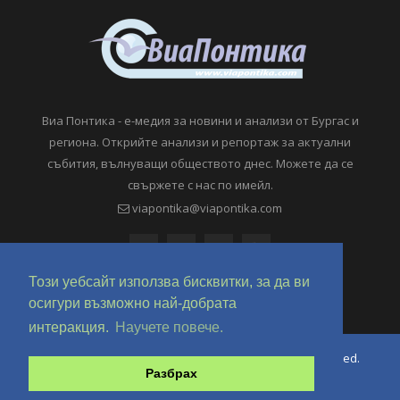
Виа Понтика - е-медия за новини и анализи от Бургас и
региона. Открийте анализи и репортаж за актуални
събития, вълнуващи обществото днес. Можете да се
свържете с нас по имейл.
viapontika@viapontika.com
Този уебсайт използва бисквитки, за да ви
осигури възможно най-добрата
интеракция.
Научете повече.
Copyright © 2018-2024 ViaPontika.com. All Rights Reserved.
Разбрах
Development @ OverHertz Ltd
Ω