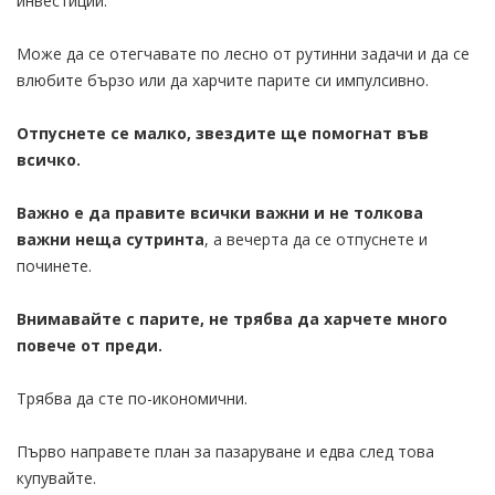
инвестиции.
Може да се отегчавате по лесно от рутинни задачи и да се
влюбите бързо или да харчите парите си импулсивно.
Отпуснете се малко, звездите ще помогнат във
всичко.
Важно е да правите всички важни и не толкова
важни неща сутринта
, а вечерта да се отпуснете и
починете.
Внимавайте с парите, не трябва да харчете много
повече от преди.
Трябва да сте по-икономични.
Първо направете план за пазаруване и едва след това
купувайте.