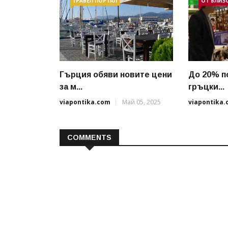
ТРАВЕЛ ПОРТАЛ
ОТ БЛИЗ
Гърция обяви новите цени
До 20% п
за м...
гръцки...
viapontika.com
Май 05, 2025
viapontika
COMMENTS