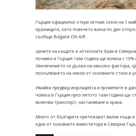
Гърция официално откри летния сезон на 1 май
празниците, като повечето взеха по ден отпуск
съобщи Bulgaria ON AIR .
Цените на къщите и хотелските бази в Северна 
почивка в Гърция тази година ще излиза с 10% 
Увеличението се дължи на няколко фактора, ср
поскъпването на някои от основните стоки и ус
Имайки предвид инфлацията и промените в дан
човека в Гърция през лятото тази година ще с
включва транспорт, настаняване и храна.
Много от българите притежават вилни къщи и 
едни от основните инвеститори в Северна Гърц