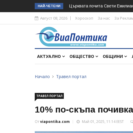
Църквата почита Свeти Емилиа
НАЙ-ЧЕТЕНИ
Август 08, 2026
Хороскоп
За нас
За Рекла
АКТУАЛНО
ОБЩЕСТВО
ОБЩИНИ
Начало
Травел портал
ТРАВЕЛ ПОРТАЛ
10% по-скъпа почивка
От
viapontika.com
Май 01, 2025, 11:14 EEST