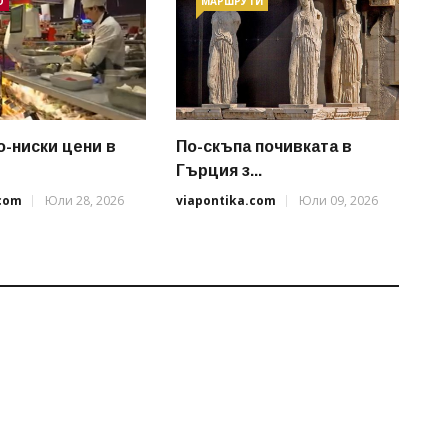
О
МАРШРУТИ
о-ниски цени в
По-скъпа почивката в
Гърция з...
.com
Юли 28, 2026
viapontika.com
Юли 09, 2026