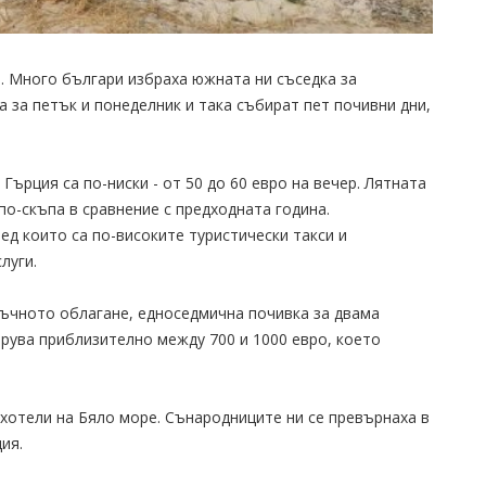
. Много българи избраха южната ни съседка за
а за петък и понеделник и така събират пет почивни дни,
Гърция са по-ниски - от 50 до 60 евро на вечер. Лятната
по-скъпа в сравнение с предходната година.
ед които са по-високите туристически такси и
луги.
ъчното облагане, едноседмична почивка за двама
трува приблизително между 700 и 1000 евро, което
хотели на Бяло море. Сънародниците ни се превърнаха в
ия.