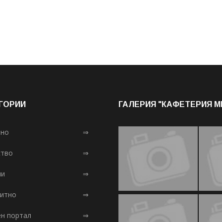
ГОРИИ
ГАЛЕРИЯ "КАФЕТЕРИЯ 
лно
⇒
тво
⇒
ни
⇒
итно
⇒
ен портал
⇒