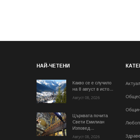
НАЙ-ЧЕТЕНИ
КАТЕ
Какво се е случило
Актуа
на 8 август в исто...
Общес
Август 08, 2026
Общи
Църквата почита
Свeти Емилиан
Любоп
Изповед...
Здрав
Август 08, 2026