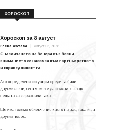
ХОРОСКОП
Хороскоп за 8 август
Елена Фотева
Август 08, 2026
С навлизането на Венера във Везни
вниманието се насочва към партньорството
и справедливостта.
Ако определени ситуации преди са били
двусмислени, сега можете да изясните защо
нещата са се развили така.
Ще има голямо облекчение както на вас, така и за
другия човек.