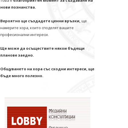
Това е
благоприятен момент за създаване на
нови познанства.
Вероятно ще създадете ценни връзки,
ще
намерите хора, които споделят вашите
професионални интереси.
Ще може да осъществите някои бъдещи
планове заедно.
Общуването на хора със сходни интереси, ще
бъде много полезно.