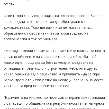
от тях.
Освен това се въвежда задължително разделно събиране
на отпадъците от пепел и сажди, образувани от
домакинствата. Това ще важи и за летливата пепел,
образувана от съоръженията за производство на
топлоенергия и ток от биомаса.
Тези задължения се вменяват на местните власти. За целта
е нужно общините на своя територия да обособят най-
малко една площадка за безвъзмездно предаване на
отпадъци, в това число и строителни, мебелни и други,
които генерира едно семейство. А причината - да се спре
безконтролното изхвърляне на боклуци, особено на места,
които не са предназначени за тази цел.
“Наличието на множество нерегламентирани замърсявания
с отпадъци по общинската и републиканската пътна мрежа