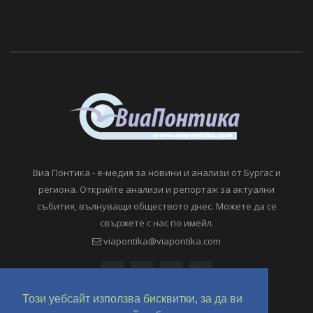
Виа Понтика - е-медия за новини и анализи от Бургас и
региона. Открийте анализи и репортаж за актуални
събития, вълнуващи обществото днес. Можете да се
свържете с нас по имейл.
viapontika@viapontika.com
Този уебсайт използва бисквитки, за да ви