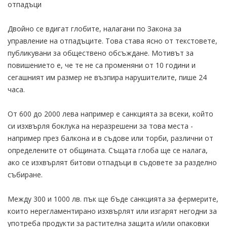
отпадъци
Двойно се вдигат глобите, налагани по Закона за
управление на отпадъците. Това става ясно от текстовете,
публикувани за обществено обсъждане. Мотивът за
повишението е, че те не са променяни от 10 години и
сегашният им размер не възпира нарушителите, пише 24
часа.
От 600 до 2000 лева например е санкцията за всеки, който
си изхвърля боклука на неразрешени за това места -
например през балкона и в съдове или торби, различни от
определените от общината. Същата глоба ще се налага,
ако се изхвърлят битови отпадъци в съдовете за разделно
събиране.
Между 300 и 1000 лв. пък ще бъде санкцията за фермерите,
които нерегламентирано изхвърлят или изгарят негодни за
употреба продукти за растителна защита и/или опаковки