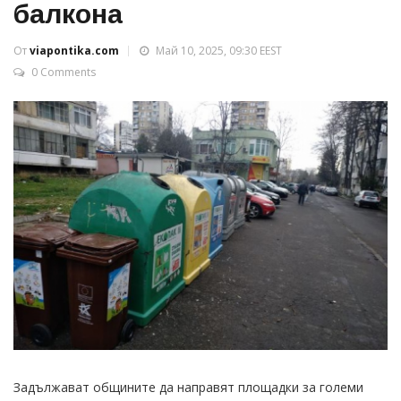
балкона
От
viapontika.com
Май 10, 2025, 09:30 EEST
0 Comments
Задължават общините да направят площадки за големи