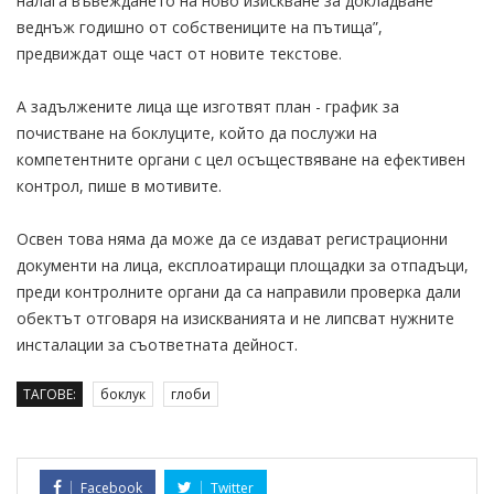
налага въвеждането на ново изискване за докладване
веднъж годишно от собствениците на пътища”,
предвиждат още част от новите текстове.
А задължените лица ще изготвят план - график за
почистване на боклуците, който да послужи на
компетентните органи с цел осъществяване на ефективен
контрол, пише в мотивите.
Освен това няма да може да се издават регистрационни
документи на лица, експлоатиращи площадки за отпадъци,
преди контролните органи да са направили проверка дали
обектът отговаря на изискванията и не липсват нужните
инсталации за съответната дейност.
ТАГОВЕ:
боклук
глоби
Facebook
Twitter