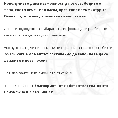
Новолунието дава възможност да се освободите от
това, което вече не ви пасва, през това време Сатурн в
Овен продължава да изпитва смелостта ви.
Денят е подходящ за събиране на информация и разбиране
какво трябва да се случи по-нататък.
Ако чувствате, че животът ви не се развива точно както бихте
искали,
сега е моментът постепенно да започнете да се
движите в нова посока.
Не изисквайте невъзможното от себе си.
Възползвайте от
благоприятните обстоятелства, които
неизбежно ще възникнат.