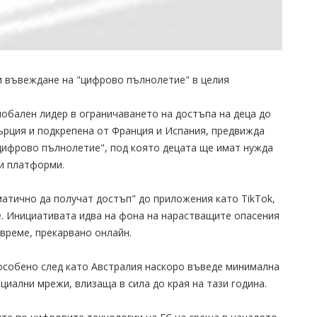
и въвеждане на "цифрово пълнолетие" в целия
лобален лидер в ограничаването на достъпа на деца до
ърция и подкрепена от Франция и Испания, предвижда
цифрово пълнолетие", под която децата ще имат нужда
ни платформи.
матично да получат достъп" до приложения като TikTok,
е. Инициативата идва на фона на нарастващите опасения
време, прекарвано онлайн.
особено след като Австралия наскоро въведе минимална
оциални мрежи, влизаща в сила до края на тази година.