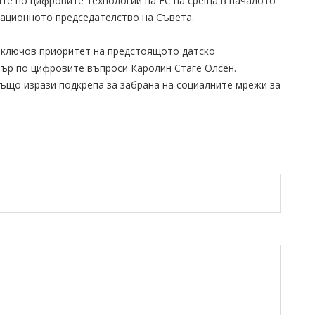
те по цифровите технологии на ЕС на среща в началото
тационното председателство на Съвета.
 ключов приоритет на предстоящото датско
тър по цифровите въпроси Каролин Стаге Олсен.
ъщо изрази подкрепа за забрана на социалните мрежи за