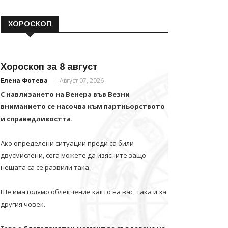
ХОРОСКОП
Хороскоп за 8 август
Елена Фотева
Август 07, 2026
С навлизането на Венера във Везни
вниманието се насочва към партньорството
и справедливостта.
Ако определени ситуации преди са били
двусмислени, сега можете да изясните защо
нещата са се развили така.
Ще има голямо облекчение както на вас, така и за
другия човек.