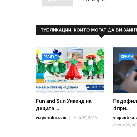
ПУБЛИКАЦИИ, КОИТО МОГАТ ДА ВИ ЗАИН
ГРАДЪТ
КРИМИ
Fun and Sun Уикенд на
Педофили
децата ...
4 при...
viapontika.com
Май 29, 2026
viapontika
Април 28, 20