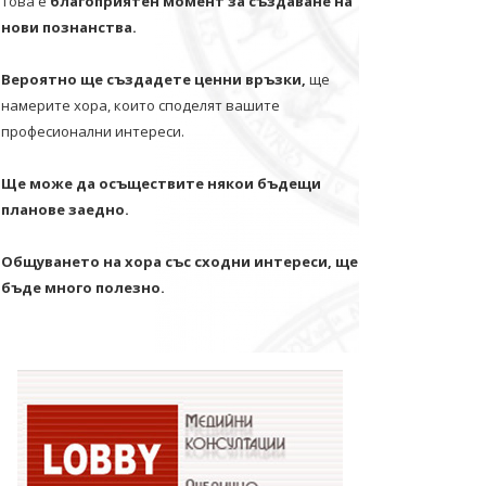
Това е
благоприятен момент за създаване на
нови познанства.
Вероятно ще създадете ценни връзки,
ще
намерите хора, които споделят вашите
професионални интереси.
Ще може да осъществите някои бъдещи
планове заедно.
Общуването на хора със сходни интереси, ще
бъде много полезно.