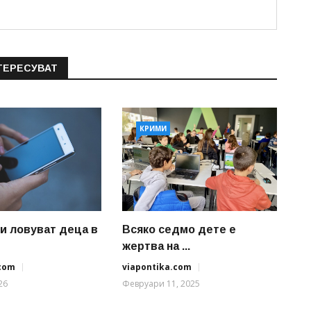
ТЕРЕСУВАТ
КРИМИ
 ловуват деца в
Всяко седмо дете е
жертва на ...
.com
viapontika.com
26
Февруари 11, 2025