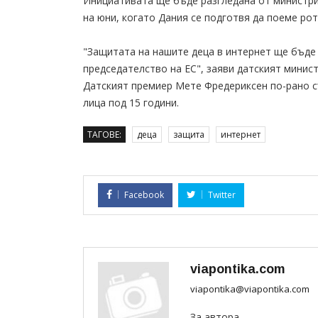
Инициативата ще бъде разгледана от министри
на юни, когато Дания се подготвя да поеме ро
"Защитата на нашите деца в интернет ще бъде
председателство на ЕС", заяви датският минис
Датският премиер Мете Фредериксен по-рано с
лица под 15 години.
ТАГОВЕ:
деца
защита
интернет
Facebook
Twitter
viapontika.com
viapontika@viapontika.com
За автора...