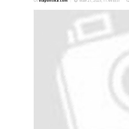
От
viapontika.com
Май 21, 2025, 11:44 EEST