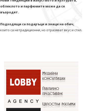
Нови тенденции в изкуството и културата,
облеклото и парфюмите може да се
възродят.
Подходящи са подаръци и знаци на обич,
които са нетрадиционни, но отразяват вкус и стил.