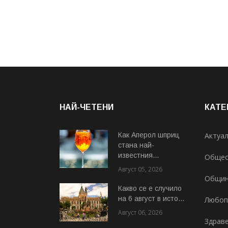
НАЙ-ЧЕТЕНИ
КАТЕ
Как Аперол шприц
Актуа
стана най-
известния...
Общес
Август 05, 2026
Общи
Какво се е случило
на 6 август в исто...
Любоп
Август 06, 2026
Здрав