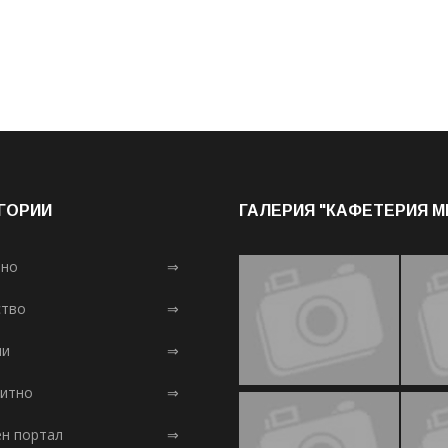
ГОРИИ
ГАЛЕРИЯ "КАФЕТЕРИЯ 
лно
⇒
тво
⇒
ни
⇒
итно
⇒
ен портал
⇒