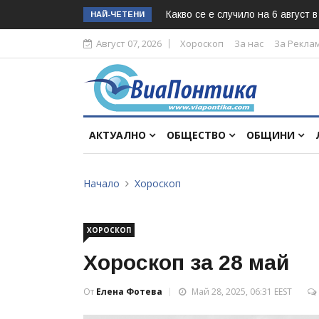
Какво се е случило на 6 август 
НАЙ-ЧЕТЕНИ
Август 07, 2026
Хороскоп
За нас
За Рекла
АКТУАЛНО
ОБЩЕСТВО
ОБЩИНИ
Начало
Хороскоп
ХОРОСКОП
Хороскоп за 28 май
От
Елена Фотева
Май 28, 2025, 06:31 EEST