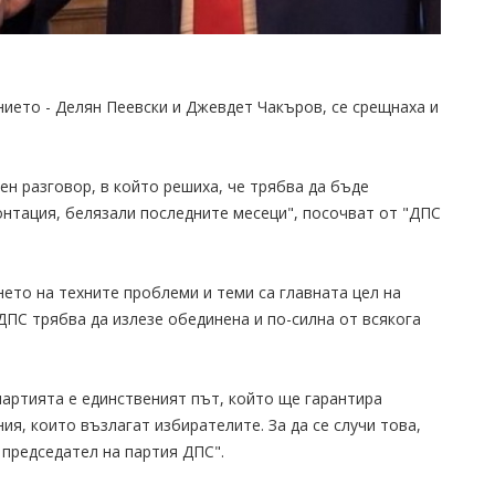
нието - Делян Пеевски и Джевдет Чакъров, се срещнаха и
н разговор, в който решиха, че трябва да бъде
онтация, белязали последните месеци", посочват от "ДПС
нето на техните проблеми и теми са главната цел на
ДПС трябва да излезе обединена и по-силна от всякога
партията е единственият път, който ще гарантира
я, които възлагат избирателите. За да се случи това,
 председател на партия ДПС".