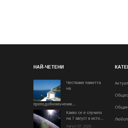
НАЙ-ЧЕТЕНИ
КАТЕ
Честваме паметта
Актуа
на
Общес
преподобномъченик...
Общи
Август 07, 2026
Какво се е случило
на 7 август в исто...
Любоп
Август 07, 2026