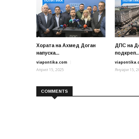
ПОЛИТИКА
ПОЛИТИК
Хората на Ахмед Доган
ДПС на Д
напуска...
подкреп..
viapontika.com
viapontika
Април 15, 2025
Януари 15, 2
COMMENTS