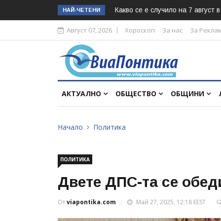
Какво се е случило на 7 август 
НАЙ-ЧЕТЕНИ
Август 07, 2026
Хороскоп
За нас
За Рекла
АКТУАЛНО
ОБЩЕСТВО
ОБЩИНИ
Начало
Политика
ПОЛИТИКА
Двете ДПС-та се обед
От
viapontika.com
Май 27, 2025, 12:18 EEST