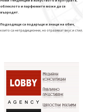
Нови тенденции в изкуството и културата,
облеклото и парфюмите може да се
възродят.
Подходящи са подаръци и знаци на обич,
които са нетрадиционни, но отразяват вкус и стил.