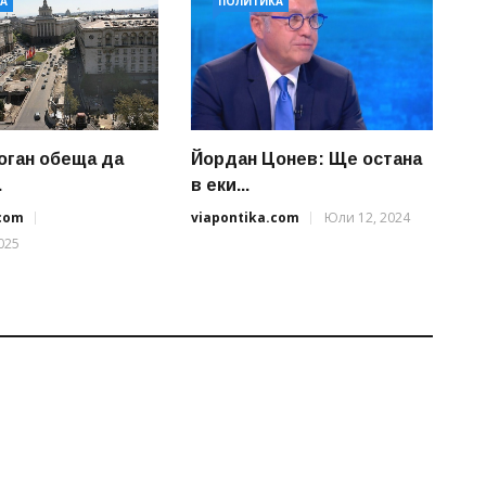
А
ПОЛИТИКА
оган обеща да
Йордан Цонев: Ще остана
.
в еки...
.com
viapontika.com
Юли 12, 2024
025