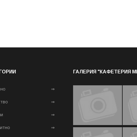
ГОРИИ
ГАЛЕРИЯ "КАФЕТЕРИЯ 
лно
⇒
тво
⇒
ни
⇒
итно
⇒