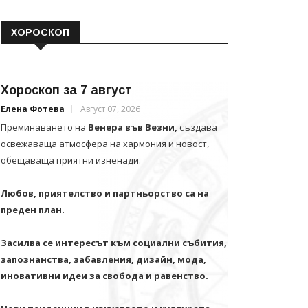
ХОРОСКОП
Хороскоп за 7 август
Елена Фотева
Август 07, 2026
Преминаването на
Венера във Везни,
създава
освежаваща атмосфера на хармония и новост,
обещаваща приятни изненади.
Любов, приятелство и партньорство са на
преден план.
Засилва се интересът към социални събития,
запознанства, забавления, дизайн, мода,
иновативни идеи за свобода и равенство.