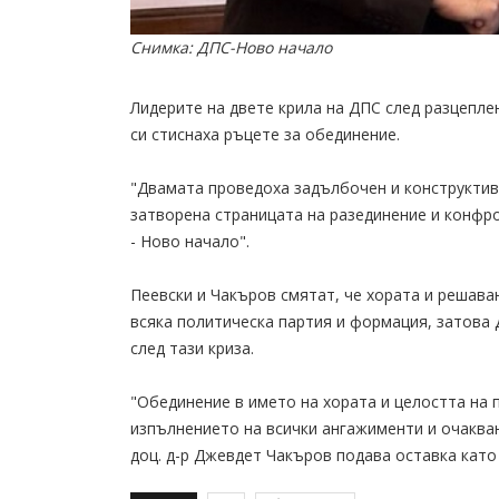
Снимка: ДПС-Ново начало
Лидерите на двете крила на ДПС след разцепле
си стиснаха ръцете за обединение.
"Двамата проведоха задълбочен и конструктиве
затворена страницата на разединение и конфр
- Ново начало".
Пеевски и Чакъров смятат, че хората и решава
всяка политическа партия и формация, затова 
след тази криза.
"Обединение в името на хората и целостта на 
изпълнението на всички ангажименти и очаквани
доц. д-р Джевдет Чакъров подава оставка като