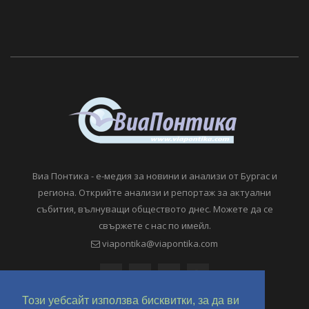
Виа Понтика - е-медия за новини и анализи от Бургас и
региона. Открийте анализи и репортаж за актуални
събития, вълнуващи обществото днес. Можете да се
свържете с нас по имейл.
viapontika@viapontika.com
Този уебсайт използва бисквитки, за да ви