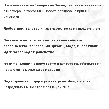
Преминаването на
Венера във Везни,
създава освежаваща
атмосфера на хармония и новост, обещаваща приятни
изненади.
Любов, приятелство и партньорство са на преден план.
Засилва се интересът към социални събития,
запознанства, забавления, дизайн, мода, иновативни
идеи за свобода и равенство.
Нови тенденции в изкуството и културата, облеклото и
парфюмите може да се възродят.
Подходящи са подаръци и знаци на обич,
които са
нетрадиционни, но отразяват вкус и стил.