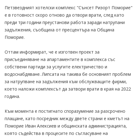
Петзвездният хотелски комплекс "Сънсет Ризорт Поморие"
е в готовност скоро отново да отвори врати, след като
преди три години преустанови работа заради натрупани
задължения, съобщиха от пресцентъра на Община
Поморие.
Оттам информират, че е изготвен проект за
присъединяване на апартаментите в комплекса със
собствени партиди за услугите електричество и
водоснабдяване. Липсата на такива бе основният проблем
за натрупване на задължения към обслужващите фирми,
което наложи комплексът да затвори врати в края на 2022
година.
Към момента е постигнато споразумение за разсрочено
плащане, като посредник между двете страни е кметът на
Поморие Иван Алексиев и общинската администрацията,
която съдейства в процесите по съгласуване на