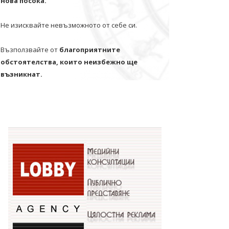
нова посока.
Не изисквайте невъзможното от себе си.
Възползвайте от
благоприятните
обстоятелства, които неизбежно ще
възникнат.