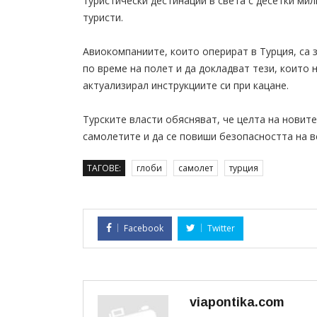
туристически дестинации в света с десетки ми
туристи.
Авиокомпаниите, които оперират в Турция, са
по време на полет и да докладват тези, които 
актуализирал инструкциите си при кацане.
Турските власти обясняват, че целта на новите
самолетите и да се повиши безопасността на в
ТАГОВЕ:
глоби
самолет
турция
Facebook
Twitter
viapontika.com