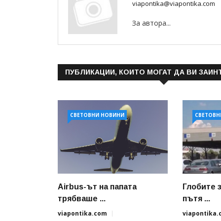
viapontika@viapontika.com
За автора...
ПУБЛИКАЦИИ, КОИТО МОГАТ ДА ВИ ЗАИН
СВЕТОВНИ НОВИНИ
СВЕТОВН
Airbus-ът на папата
Глобите 
трябваше ...
пътя ...
viapontika.com
viapontika