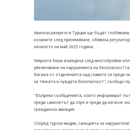
Авиопасажерите в Турция ще бъдат глобявани, 
коланите след приземяване, обявиха регулаторн
началото на май 2025 година.
Мярката беше въведена след многобройни опла
увеличаване на нарушенията на безопасността.
багажа от отделенията над главите си преди о
за тяхната и чуждата безопасност“, съобщи г
"Въпреки съобщенията, които информират пътн
преди самолетът да спре и преди да изгасне зн
гражданска авиация.
Според турски медии, санкцията за нарушители