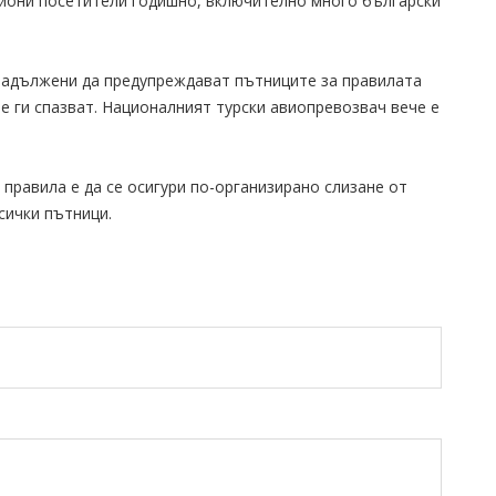
лиони посетители годишно, включително много български
 задължени да предупреждават пътниците за правилата
не ги спазват. Националният турски авиопревозвач вече е
 правила е да се осигури по-организирано слизане от
сички пътници.