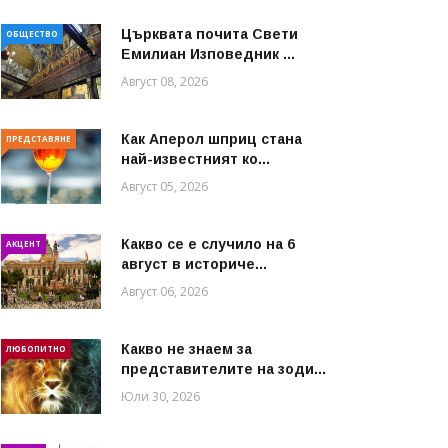
Църквата почита Свeти
ОБЩЕСТВО
Емилиан Изповедник ...
Август 08, 2026
Как Аперол шприц стана
ПРЕДСТАВЯНЕ
най-известният ко...
Август 05, 2026
Какво се е случило на 6
АКЦЕНТ
август в историче...
Август 06, 2026
Какво не знаем за
ЛЮБОПИТНО
представителите на зоди...
Юли 30, 2026