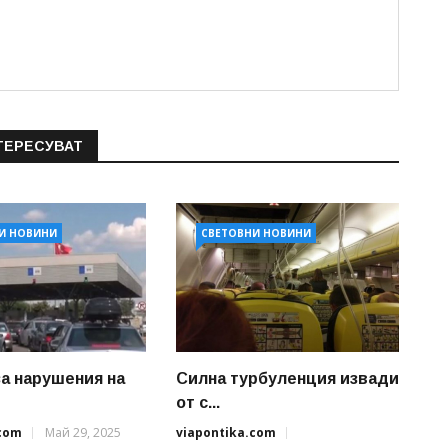
ТЕРЕСУВАТ
И НОВИНИ
СВЕТОВНИ НОВИНИ
за нарушения на
Силна турбуленция извади
от с...
.com
Май 29, 2025
viapontika.com