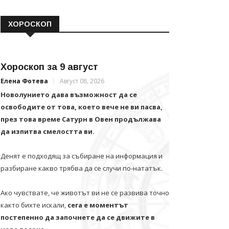
ХОРОСКОП
Хороскоп за 9 август
Елена Фотева
Август 08, 2026
Новолунието дава възможност да се
освободите от това, което вече не ви пасва,
през това време Сатурн в Овен продължава
да изпитва смелостта ви.
Денят е подходящ за събиране на информация и
разбиране какво трябва да се случи по-нататък.
Ако чувствате, че животът ви не се развива точно
както бихте искали,
сега е моментът
постепенно да започнете да се движите в