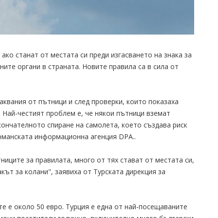
ако станат от местата си преди изгасването на знака за
ите органи в страната. Новите правила са в сила от
квания от пътници и след проверки, които показаха
 Най-честият проблем е, че някои пътници вземат
кончателното спиране на самолета, което създава риск
ерманската информационна агенция DPA..
иците за правилата, много от тях стават от местата си,
акът за колани", заявиха от Турската дирекция за
те е около 50 евро. Турция е една от най-посещаваните