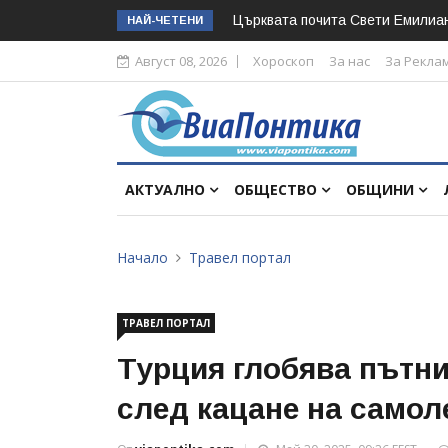
Църквата почита Свeти Емилиа
НАЙ-ЧЕТЕНИ
Август 08, 2026
Хороскоп
За нас
За Рекла
АКТУАЛНО
ОБЩЕСТВО
ОБЩИНИ
Начало
Травел портал
ТРАВЕЛ ПОРТАЛ
Турция глобява пътни
след кацане на самол