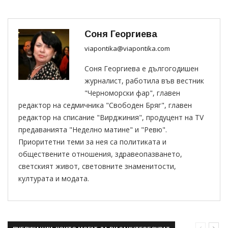
Соня Георгиева
viapontika@viapontika.com
Соня Георгиева е дългогодишен
журналист, работила във вестник
"Черноморски фар", главен
редактор на седмичника "Свободен Бряг", главен
редактор на списание "Вирджиния", продуцент на TV
предаванията "Неделно матине" и "Ревю".
Приоритетни теми за нея са политиката и
обществените отношения, здравеопазването,
светският живот, световните знаменитости,
културата и модата.