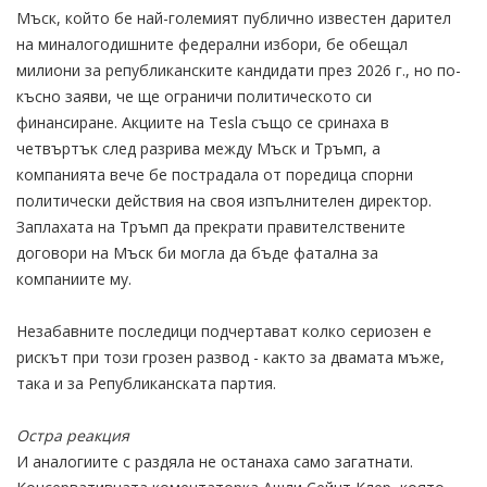
Мъск, който бе най-големият публично известен дарител
на миналогодишните федерални избори, бе обещал
милиони за републиканските кандидати през 2026 г., но по-
късно заяви, че ще ограничи политическото си
финансиране. Акциите на Tesla също се сринаха в
четвъртък след разрива между Мъск и Тръмп, а
компанията вече бе пострадала от поредица спорни
политически действия на своя изпълнителен директор.
Заплахата на Тръмп да прекрати правителствените
договори на Мъск би могла да бъде фатална за
компаниите му.
Незабавните последици подчертават колко сериозен е
рискът при този грозен развод - както за двамата мъже,
така и за Републиканската партия.
Остра реакция
И аналогиите с раздяла не останаха само загатнати.