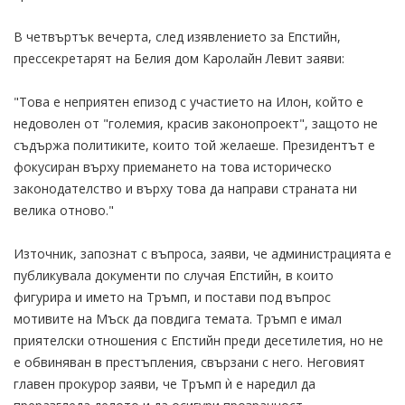
В четвъртък вечерта, след изявлението за Епстийн,
прессекретарят на Белия дом Каролайн Левит заяви:
"Това е неприятен епизод с участието на Илон, който е
недоволен от "големия, красив законопроект", защото не
съдържа политиките, които той желаеше. Президентът е
фокусиран върху приемането на това историческо
законодателство и върху това да направи страната ни
велика отново."
Източник, запознат с въпроса, заяви, че администрацията е
публикувала документи по случая Епстийн, в които
фигурира и името на Тръмп, и постави под въпрос
мотивите на Мъск да повдига темата. Тръмп е имал
приятелски отношения с Епстийн преди десетилетия, но не
е обвиняван в престъпления, свързани с него. Неговият
главен прокурор заяви, че Тръмп ѝ е наредил да