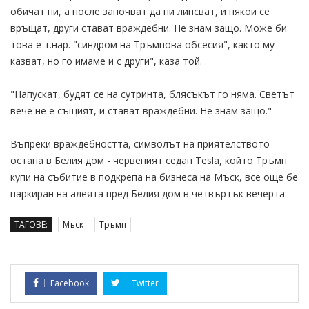
обичат ни, а после започват да ни липсват, и някои се
връщат, други стават враждебни. Не знам защо. Може би
това е т.нар. "синдром на Тръмпова обсесия", както му
казват, но го имаме и с други", каза той.
"Напускат, будят се на сутринта, блясъкът го няма. Светът
вече не е същият, и стават враждебни. Не знам защо."
Въпреки враждебността, символът на приятелството
остана в Белия дом - червеният седан Tesla, който Тръмп
купи на събитие в подкрепа на бизнеса на Мъск, все още бе
паркиран на алеята пред Белия дом в четвъртък вечерта.
ТАГОВЕ:
Мъск
Тръмп
Facebook
Twitter