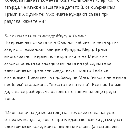
Консервативната коментаторка Ашли Сейнт Клер, която
твърди, че Мъск е бащата на детето ѝ, се обърна към
Тръмп в X с думите: "Ако имате нужда от съвет при
раздяла, кажете ми."
Ключовата среща между Мерц и Тръмп
По време на появата си в Овалния кабинет в четвъртък
заедно с германския канцлер Фридрих Мерц, Тръмп
многократно твърдеше, че критиките на Мъск към
законопроекта са заради отмяната на субсидиите за
електрически превозни средства, от които Tesla се
възползва. Президентът добави, че Мъск "никога не е имал
проблем" със закона, "докато не напусна". Все пак Тръмп
даде да се разбере, че разривът е започнал още преди
това.
"Илон започна да ме изтощава, помолих го да напусне,
отнех му мандата, който принуждаваше всички да купуват
електрически коли, които никой не искаше (а той знаеше