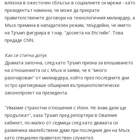
влязоха в ожесточен сблъсък в социалните си мрежи - като
президентът намекна, че може да прекрати
правителствените договори на технологичния милиардер, а
Мъск премина в нападателен режим, твърдейки, че името
на Тръмп фигурира в т.нар. "досиета на Епстийн". Това
предаде CNN.
Как се стигна дотук
Драмата започна, след като Тръмп призна за влошаването
на отношенията си с Мъск и заяви, че е "много
разочарован" от милиардера, който през последните дни
остро критикуваше обширния вътрешнополитически
законопроект на президента.
"Имахме страхотни отношения с Илон. Не знам дали ще
продължат", каза Тръмп пред репортери в Овалния
кабинет, по-малко от седмица след като двамата си
размениха хвалебствени думи при последния ден на Мъск
като специален правителствен служител.