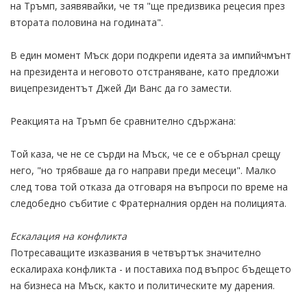
на Тръмп, заявявайки, че тя "ще предизвика рецесия през
втората половина на годината".
В един момент Мъск дори подкрепи идеята за импийчмънт
на президента и неговото отстраняване, като предложи
вицепрезидентът Джей Ди Ванс да го замести.
Реакцията на Тръмп бе сравнително сдържана:
Той каза, че не се сърди на Мъск, че се е обърнал срещу
него, "но трябваше да го направи преди месеци". Малко
след това той отказа да отговаря на въпроси по време на
следобедно събитие с Фратерналния орден на полицията.
Ескалация на конфликта
Потресаващите изказвания в четвъртък значително
ескалираха конфликта - и поставиха под въпрос бъдещето
на бизнеса на Мъск, както и политическите му дарения.