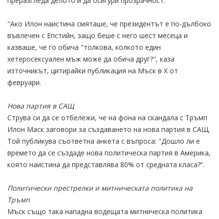
преразгледа делото и да осигури прозрачност.
"Ако Илон наистина смяташе, че президентът е по-дълбоко
въвлечен с Епстийн, защо беше с него шест месеца и
казваше, че го обича "толкова, колкото един
хетеросексуален мъж може да обича друг?", каза
източникът, цитирайки публикация на Мъск в X от
февруари.
Нова партия в САЩ
Струва си да се отбележи, че на фона на скандала с Тръмп
Илон Маск заговори за създаването на нова партия в САЩ.
Той публикува съответна анкета с въпроса: "Дошло ли е
времето да се създаде нова политическа партия в Америка,
която наистина да представлява 80% от средната класа?“.
Политически престрелки и митническата политика на
Тръмп
Мъск също така нападна водещата митническа политика