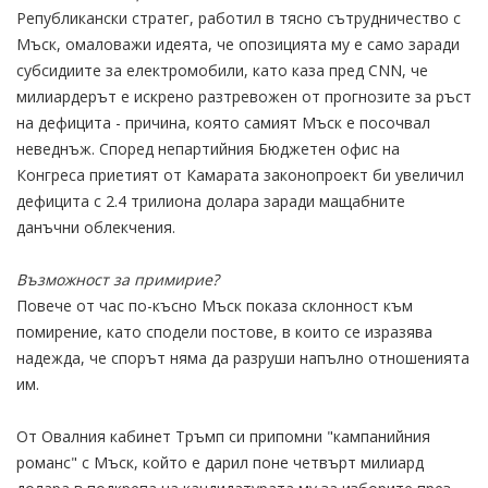
Републикански стратег, работил в тясно сътрудничество с
Мъск, омаловажи идеята, че опозицията му е само заради
субсидиите за електромобили, като каза пред CNN, че
милиардерът е искрено разтревожен от прогнозите за ръст
на дефицита - причина, която самият Мъск е посочвал
неведнъж. Според непартийния Бюджетен офис на
Конгреса приетият от Камарата законопроект би увеличил
дефицита с 2.4 трилиона долара заради мащабните
данъчни облекчения.
Възможност за примирие?
Повече от час по-късно Мъск показа склонност към
помирение, като сподели постове, в които се изразява
надежда, че спорът няма да разруши напълно отношенията
им.
От Овалния кабинет Тръмп си припомни "кампанийния
романс" с Мъск, който е дарил поне четвърт милиард