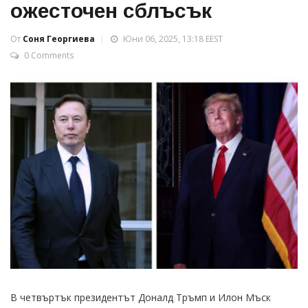
ожесточен сблъсък
От
Соня Георгиева
Юни 06, 2025, 13:18 EEST
0 Comments
В четвъртък президентът Доналд Тръмп и Илон Мъск