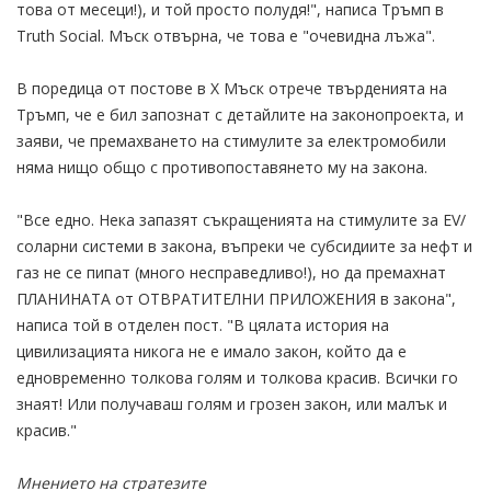
това от месеци!), и той просто полудя!", написа Тръмп в
Truth Social. Мъск отвърна, че това е "очевидна лъжа".
В поредица от постове в X Мъск отрече твърденията на
Тръмп, че е бил запознат с детайлите на законопроекта, и
заяви, че премахването на стимулите за електромобили
няма нищо общо с противопоставянето му на закона.
"Все едно. Нека запазят съкращенията на стимулите за EV/
соларни системи в закона, въпреки че субсидиите за нефт и
газ не се пипат (много несправедливо!), но да премахнат
ПЛАНИНАТА от ОТВРАТИТЕЛНИ ПРИЛОЖЕНИЯ в закона",
написа той в отделен пост. "В цялата история на
цивилизацията никога не е имало закон, който да е
едновременно толкова голям и толкова красив. Всички го
знаят! Или получаваш голям и грозен закон, или малък и
красив."
Мнението на стратезите