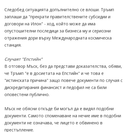
Следобед ситуацията допълнително се влоши. Тръмп
заплаши да "прекрати правителствените субсидии и
договори на Илон" - ход, който може да има
опустошителни последици за бизнеса му и сериозни
отражения дори върху Международната космическа
станция.
Случаят "Епстийн"
В отговор Мъск, без да представи доказателства, обяви,
че Тръмп "е в досиетата на Епстийн" и че това е
"истинската причина" защо повече документи по случая с
дискредитирания финансист и педофил не са били
оповестени публично.
Мъск не обясни откъде би могъл да е видял подобни
документи. Самото споменаване на нечие име в подобни
документи не означава, че лицето е обвинено в
престъпление.