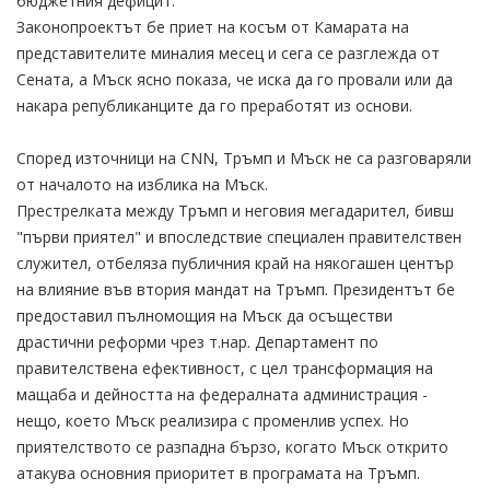
бюджетния дефицит.
Законопроектът бе приет на косъм от Камарата на
представителите миналия месец и сега се разглежда от
Сената, а Мъск ясно показа, че иска да го провали или да
накара републиканците да го преработят из основи.
Според източници на CNN, Тръмп и Мъск не са разговаряли
от началото на изблика на Мъск.
Престрелката между Тръмп и неговия мегадарител, бивш
"първи приятел" и впоследствие специален правителствен
служител, отбеляза публичния край на някогашен център
на влияние във втория мандат на Тръмп. Президентът бе
предоставил пълномощия на Мъск да осъществи
драстични реформи чрез т.нар. Департамент по
правителствена ефективност, с цел трансформация на
мащаба и дейността на федералната администрация -
нещо, което Мъск реализира с променлив успех. Но
приятелството се разпадна бързо, когато Мъск открито
атакува основния приоритет в програмата на Тръмп.