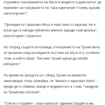
отразяват изказванията на Мъск в медиите и дали могат да
повлияят на гласуването по така наречения "голям, красив
законопроект".
"Президентът уважава Мъск и наистина го харесва. Не е
искал да го напада публично именно заради тази връзка",
каза вторият служител.
Но според същите източници, отношението на Тръмп вече
се променя след последните постове на Мъск в X, особено
този, в който пише: "Без мен Тръмп щеше да загуби
изборите."
По време на срещата си с Мерц Тръмп на моменти
смекчаваше тона, казвайки, че "винаги е харесвал Илон" -
преди да го обвини, макар и индиректно, в т.нар. "синдром
на Тръмпова обсесия".
"Той не е първият - хора напускат администрацията ми,