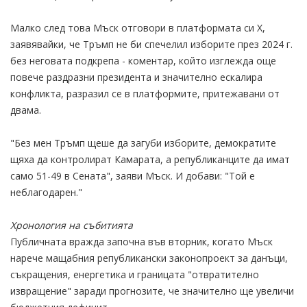
Малко след това Мъск отговори в платформата си X,
заявявайки, че Тръмп не би спечелил изборите през 2024 г.
без неговата подкрепа - коментар, който изглежда още
повече раздразни президента и значително ескалира
конфликта, разразил се в платформите, притежавани от
двама.
"Без мен Тръмп щеше да загуби изборите, демократите
щяха да контролират Камарата, а републиканците да имат
само 51-49 в Сената", заяви Мъск. И добави: "Той е
неблагодарен."
Хронология на събитията
Публичната вражда започна във вторник, когато Мъск
нарече мащабния републикански законопроект за данъци,
съкращения, енергетика и границата "отвратително
извращение" заради прогнозите, че значително ще увеличи