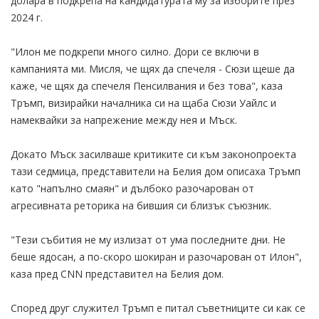
долара в подкрепа на кандидатурата му за изборите през
2024 г.
"Илон ме подкрепи много силно. Дори се включи в
кампанията ми. Мисля, че щях да спечеля - Сюзи щеше да
каже, че щях да спечеля Пенсилвания и без това", каза
Тръмп, визирайки началника си на щаба Сюзи Уайлс и
намеквайки за напрежение между нея и Мъск.
Докато Мъск засилваше критиките си към законопроекта
тази седмица, представители на Белия дом описаха Тръмп
като "напълно смаян" и дълбоко разочарован от
агресивната реторика на бившия си близък съюзник.
"Тези събития не му излизат от ума последните дни. Не
беше ядосан, а по-скоро шокиран и разочарован от Илон",
каза пред CNN представител на Белия дом.
Според друг служител Тръмп е питал съветниците си как се