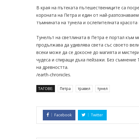
В края на пътеката пътешествениците са посре
короната на Петра и един от най-разпознаваем
тъмнината на тунела и ослепителната красота 
Тунелът на светлината в Петра е портал към м
продължава да удивлява света със своето вели
всеки може да се докосне до магията и мистери
чудеса и спиращи дъха пейзажи. Без съмнение 
на древността.
/earth-chronicles.
ТАГОВЕ:
Петра
травел
тунел
Facebook
Twitter