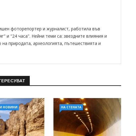
ишен фоторепортер и журналист, работила във
" и "24 часа". Нейни теми са: звездните влияния и
о на природата, археологията, пътешествията и
ТЕРЕСУВАТ
И НОВИНИ
НА СТЕНАТА