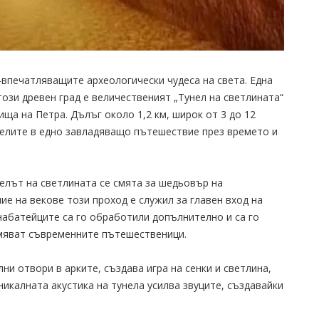
-впечатляващите археологически чудеса на света. Една
зи древен град е величественият „Тунел на светлината“
ща на Петра. Дълъг около 1,2 км, широк от 3 до 12
телите в едно завладяващо пътешествие през времето и
елът на светлината се смята за шедьовър на
ие на векове този проход е служил за главен вход на
 набатейците са го обработили допълнително и са го
умяват съвременните пътешественици.
и отвори в арките, създава игра на сенки и светлина,
икалната акустика на тунела усилва звуците, създавайки