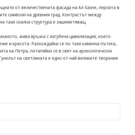
щнати от величествената фасада на Ал Хазне, перлата в
ите символи на древния град. Контрастът между
на тази скална структура е зашеметяващ.
иналото, жива връзка с изгубена цивилизация, която
чие и красота. Разхождайки се по тази каменна пътека,
ята на Петра, потапяйки се в свят на археологически
Тунелът на светлината е едно от най-великите творения