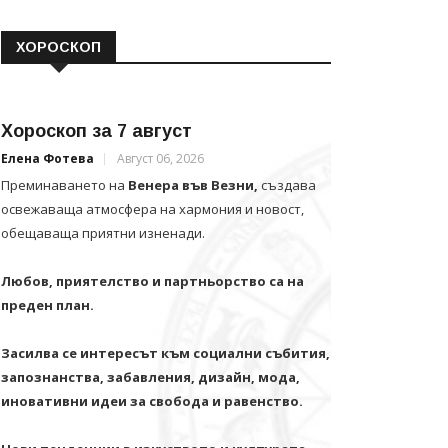
ХОРОСКОП
Хороскоп за 7 август
Елена Фотева
Август 06, 2026
Преминаването на
Венера във Везни,
създава
освежаваща атмосфера на хармония и новост,
обещаваща приятни изненади.
Любов, приятелство и партньорство са на
преден план.
Засилва се интересът към социални събития,
запознанства, забавления, дизайн, мода,
иновативни идеи за свобода и равенство.