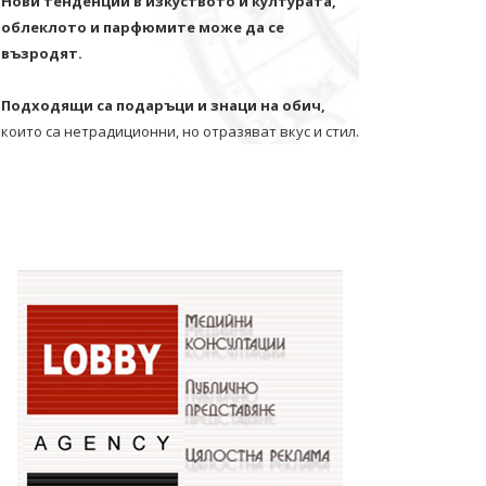
Нови тенденции в изкуството и културата,
облеклото и парфюмите може да се
възродят.
Подходящи са подаръци и знаци на обич,
които са нетрадиционни, но отразяват вкус и стил.