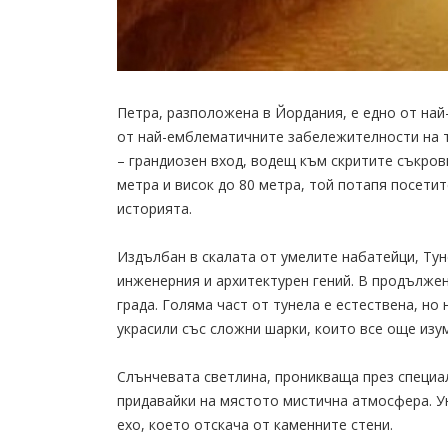
Петра, разположена в Йордания, е едно от най
от най-емблематичните забележителности на то
– грандиозен вход, водещ към скритите съкрови
метра и висок до 80 метра, той потапя посети
историята.
Издълбан в скалата от умелите набатейци, Тун
инженерния и архитектурен гений. В продължен
града. Голяма част от тунела е естествена, но
украсили със сложни шарки, които все още из
Слънчевата светлина, проникваща през специалн
придавайки на мястото мистична атмосфера. Ун
ехо, което отскача от каменните стени.