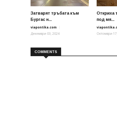
Затварят тръбата към
Откриха 
Бургас н...
под мя...
viapontika.com
viapontika
Декември 03, 2024
Октомври 17
COMMENTS