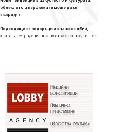
Нови тенденции в изкуството и културата,
облеклото и парфюмите може да се
възродят.
Подходящи са подаръци и знаци на обич,
които са нетрадиционни, но отразяват вкус и стил.