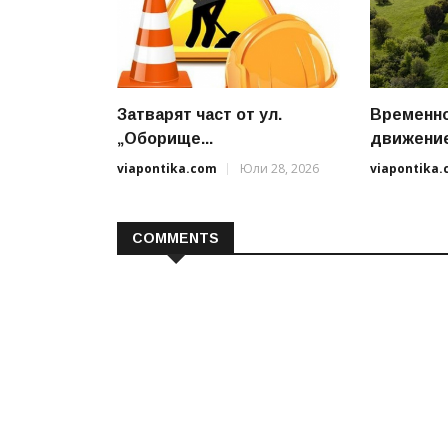
Затварят част от ул.
Временно
„Оборище...
движениет
viapontika.com
Юли 28, 2026
viapontika
COMMENTS