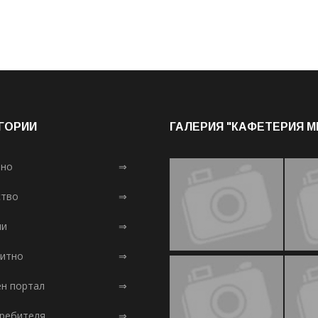
ГОРИИ
ГАЛЕРИЯ "КАФЕТЕРИЯ 
лно
⇒
тво
⇒
ни
⇒
итно
⇒
ен портал
⇒
требителя
⇒