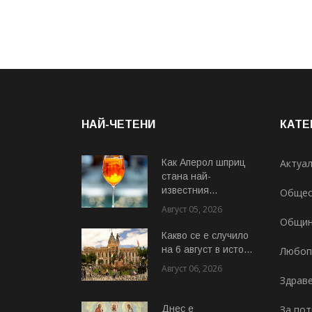
НАЙ-ЧЕТЕНИ
КАТЕ
Как Аперол шприц
Актуа
стана най-
известния...
Общес
Август 05, 2026
Общи
Какво се е случило
на 6 август в исто...
Любоп
Август 06, 2026
Здрав
Днес е
За по