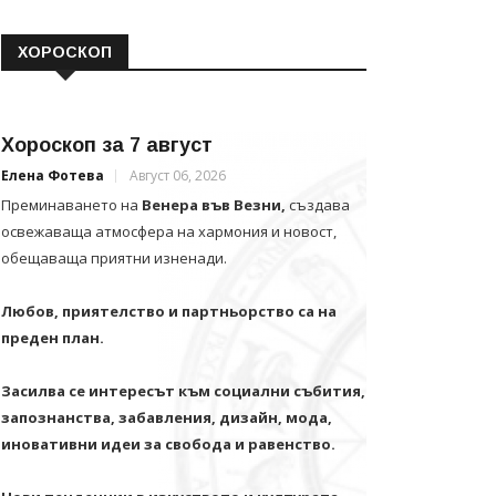
ХОРОСКОП
Хороскоп за 7 август
Елена Фотева
Август 06, 2026
Преминаването на
Венера във Везни,
създава
освежаваща атмосфера на хармония и новост,
обещаваща приятни изненади.
Любов, приятелство и партньорство са на
преден план.
Засилва се интересът към социални събития,
запознанства, забавления, дизайн, мода,
иновативни идеи за свобода и равенство.