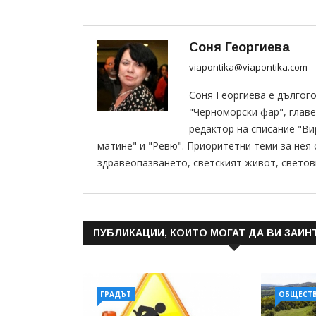
Соня Георгиева
viapontika@viapontika.com
Соня Георгиева е дългог
"Черноморски фар", главе
редактор на списание "В
матине" и "Ревю". Приоритетни теми за нея
здравеопазването, светският живот, светов
ПУБЛИКАЦИИ, КОИТО МОГАТ ДА ВИ ЗАИН
ГРАДЪТ
ОБЩЕСТ