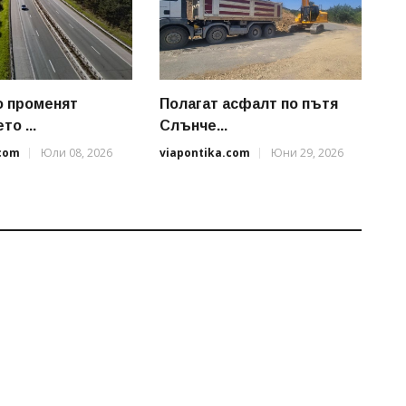
 променят
Полагат асфалт по пътя
о ...
Слънче...
.com
Юли 08, 2026
viapontika.com
Юни 29, 2026