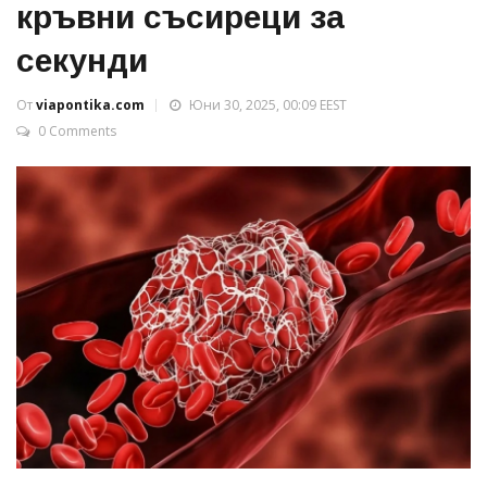
кръвни съсиреци за
секунди
От
viapontika.com
Юни 30, 2025, 00:09 EEST
0 Comments