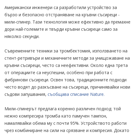
Американски инженери са разработили устройство за
бързо и безопасно отстраняване на кръвни съсиреци -
мили-спинер. Тази технология може ефективно да премахне
дори най-големите и твърди кръвни съсиреци само за
няколко секунди.
Съвременните техники за тромбектомия, използването на
стент-ретривъри и механичните методи за унищожаване на
кръвни съсиреци, често са неефективни. Около една трета
от операциите са неуспешни, особено при работа с
фибринови съсиреци. Освен това, традиционните подходи
често водят до разкъсване на съсиреци, причинявайки нови
съдови запушвания,
съобщава списание Nature.
Мили-спинерът предлага коренно различен подход: той
нежно компресира тромба като памучен тампон,
намалявайки обема му с почти 95%. Устройството работи
чрез комбиниране на сили на срязване и компресия. Докато