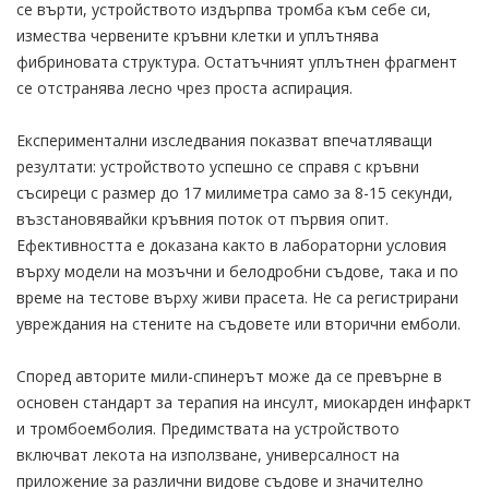
се върти, устройството издърпва тромба към себе си,
измества червените кръвни клетки и уплътнява
фибриновата структура. Остатъчният уплътнен фрагмент
се отстранява лесно чрез проста аспирация.
Експериментални изследвания показват впечатляващи
резултати: устройството успешно се справя с кръвни
съсиреци с размер до 17 милиметра само за 8-15 секунди,
възстановявайки кръвния поток от първия опит.
Ефективността е доказана както в лабораторни условия
върху модели на мозъчни и белодробни съдове, така и по
време на тестове върху живи прасета. Не са регистрирани
увреждания на стените на съдовете или вторични емболи.
Според авторите мили-спинерът може да се превърне в
основен стандарт за терапия на инсулт, миокарден инфаркт
и тромбоемболия. Предимствата на устройството
включват лекота на използване, универсалност на
приложение за различни видове съдове и значително