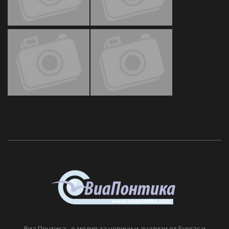
Виа Понтика - е-медия за новини и анализи от Бургас и