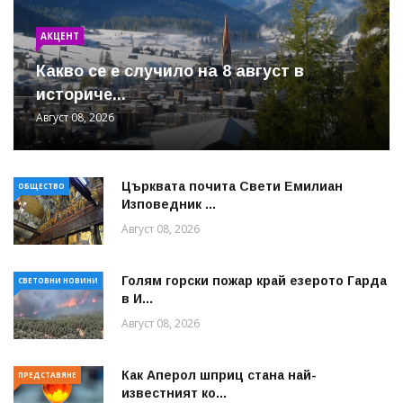
АКЦЕНТ
Какво се е случило на 8 август в
историче...
Август 08, 2026
Църквата почита Свeти Емилиан
ОБЩЕСТВО
Изповедник ...
Август 08, 2026
Голям горски пожар край езерото Гарда
СВЕТОВНИ НОВИНИ
в И...
Август 08, 2026
Как Аперол шприц стана най-
ПРЕДСТАВЯНЕ
известният ко...