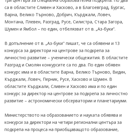
три центъра за специална образователна подкрепа. По два
са в областите Сливен и Хасково, а в Благоевград, Бургас,
Варна, Велико Търново, Добрич, Кърджали, Ловеч,
Монтана, Плевен, Разград, Русе, Силистра, Стара Загора,
Шумен и Ямбол – по един, отбелязват от в. „Аз-буки“.
В допълнение от в. „Аз-буки" пишат, че са обявени и 13
конкурса за директори на центрове за подкрепа за
личностно развитие – ученически общежития. В областите
Разград и Смолян конкурсите са по два. По един обявен
конкурс има и в областите Варна, Велико Търново, Видин,
Кърджали, Ловеч, Перник, Русе, Хасково и Шумен. В
областите Кърджали, Сливен и Хасково има и по един
конкурс за директор на центрове за подкрепа за личностно
развитие – астрономически обсерватории и планетариуми.
Министерството на образованието и науката обявява и
конкурси за директори на четири регионални центъра за
подкрепа на процеса на приобщаващото образование,