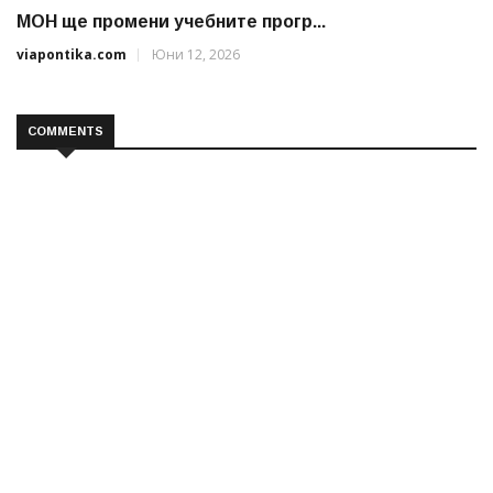
МОН ще промени учебните прогр...
viapontika.com
Юни 12, 2026
COMMENTS