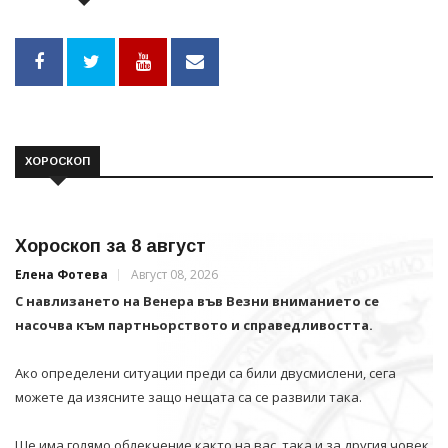
ХОРОСКОП
Хороскоп за 8 август
Елена Фотева
Август 08, 2026
С навлизането на Венера във Везни вниманието се
насочва към партньорството и справедливостта.
Ако определени ситуации преди са били двусмислени, сега
можете да изясните защо нещата са се развили така.
Ще има голямо облекчение както на вас, така и за другия човек.