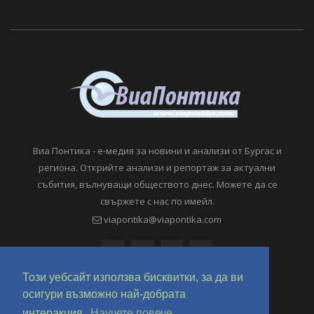
Виа Понтика - е-медия за новини и анализи от Бургас и
региона. Открийте анализи и репортаж за актуални
събития, вълнуващи обществото днес. Можете да се
свържете с нас по имейл.
viapontika@viapontika.com
Този уебсайт използва бисквитки, за да ви
осигури възможно най-добрата
интеракция.
Научете повече.