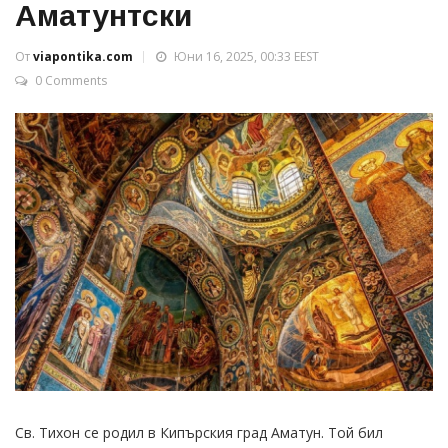
Аматунтски
От
viapontika.com
Юни 16, 2025, 00:33 EEST
0 Comments
Св. Тихон се родил в Кипърския град Аматун. Той бил