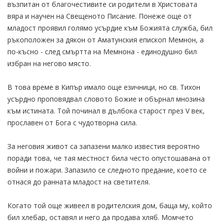
възпитан от благочестивите си родители в Христовата
вяра и научен на Свещеното Писание. Понеже още от
младост проявил голямо усърдие към Божията служба, бил
ръкоположен за дякон от Аматунския епископ Мемнон, а
по-късно - след смъртта на Мемнона - единодушно бил
избран на негово място.
В това време в Кипър имало още езичници, но св. Тихон
усърдно проповядвал словото Божие и обърнал мнозина
към истината. Той починал в дълбока старост през V век,
прославен от Бога с чудотворна сила.
За неговия живот са запазени малко известия вероятно
поради това, че тая местност била често опустошавана от
войни и пожари. Запазило се следното предание, което се
отнася до ранната младост на светителя.
Когато той още живеел в родителския дом, баща му, който
бил хлебар, оставял и него да продава хляб. Момчето