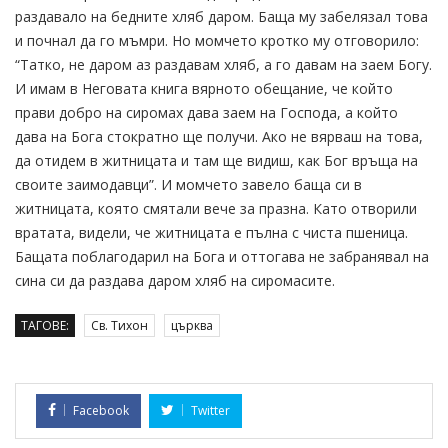
раздавало на бедните хляб даром. Баща му забелязал това
и почнал да го мъмри. Но момчето кротко му отговорило:
“Татко, не даром аз раздавам хляб, а го давам на заем Богу.
И имам в Неговата книга вярното обещание, че който
прави добро на сиромах дава заем на Господа, а който
дава на Бога стократно ще получи. Ако не вярваш на това,
да отидем в житницата и там ще видиш, как Бог връща на
своите заимодавци”. И момчето завело баща си в
житницата, която смятали вече за празна. Като отворили
вратата, видели, че житницата е пълна с чиста пшеница.
Бащата поблагодарил на Бога и оттогава не забранявал на
сина си да раздава даром хляб на сиромасите.
ТАГОВЕ:
Св. Тихон
църква
Facebook
Twitter