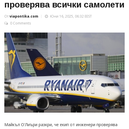
проверява всички самолети
От
viapontika.com
Юни 16, 2025, 06:32 EEST
0 Comments
Майкъл О'Лиъри разкри, че екип от инженери проверява