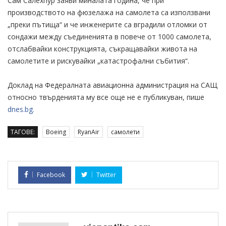
Сам Салехпур заяви миналата година, че при
производството на фюзелажа на самолета са използвани
„преки пътища“ и че инженерите са вградили отломки от
сондажи между съединенията в повече от 1000 самолета,
отслабвайки конструкцията, съкращавайки живота на
самолетите и рискувайки „катастрофални събития“.
Доклад на Федералната авиационна администрация на САЩ
относно твърденията му все още не е публикуван, пише
dnes.bg.
ТАГОВЕ:
Boeing
RyanAir
самолети
Facebook
Twitter