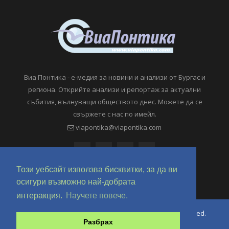
Виа Понтика - е-медия за новини и анализи от Бургас и
региона. Открийте анализи и репортаж за актуални
събития, вълнуващи обществото днес. Можете да се
свържете с нас по имейл.
viapontika@viapontika.com
Този уебсайт използва бисквитки, за да ви
осигури възможно най-добрата
интеракция.
Научете повече.
Copyright © 2018-2024 ViaPontika.com. All Rights Reserved.
Разбрах
Development @ OverHertz Ltd
Ω