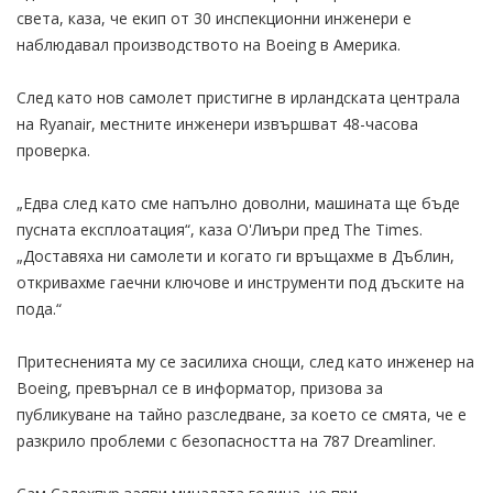
света, каза, че екип от 30 инспекционни инженери е
наблюдавал производството на Boeing в Америка.
След като нов самолет пристигне в ирландската централа
на Ryanair, местните инженери извършват 48-часова
проверка.
„Едва след като сме напълно доволни, машината ще бъде
пусната експлоатация“, каза О'Лиъри пред The ​​Times.
„Доставяха ни самолети и когато ги връщахме в Дъблин,
откривахме гаечни ключове и инструменти под дъските на
пода.“
Притесненията му се засилиха снощи, след като инженер на
Boeing, превърнал се в информатор, призова за
публикуване на тайно разследване, за което се смята, че е
разкрило проблеми с безопасността на 787 Dreamliner.