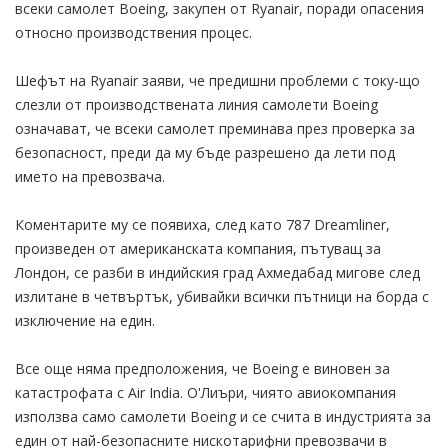
всеки самолет Boeing, закупен от Ryanair, поради опасения
относно производствения процес.
Шефът на Ryanair заяви, че предишни проблеми с току-що
слезли от производствената линия самолети Boeing
означават, че всеки самолет преминава през проверка за
безопасност, преди да му бъде разрешено да лети под
името на превозвача.
Коментарите му се появиха, след като 787 Dreamliner,
произведен от американската компания, пътуващ за
Лондон, се разби в индийския град Ахмедабад мигове след
излитане в четвъртък, убивайки всички пътници на борда с
изключение на един.
Все още няма предположения, че Boeing е виновен за
катастрофата с Air India. О'Лиъри, чиято авиокомпания
използва само самолети Boeing и се счита в индустрията за
един от най-безопасните нискотарифни превозвачи в