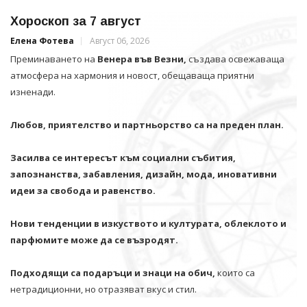
Хороскоп за 7 август
Елена Фотева
Август 06, 2026
Преминаването на
Венера във Везни,
създава освежаваща
атмосфера на хармония и новост, обещаваща приятни
изненади.
Любов, приятелство и партньорство са на преден план.
Засилва се интересът към социални събития,
запознанства, забавления, дизайн, мода, иновативни
идеи за свобода и равенство.
Нови тенденции в изкуството и културата, облеклото и
парфюмите може да се възродят.
Подходящи са подаръци и знаци на обич,
които са
нетрадиционни, но отразяват вкус и стил.