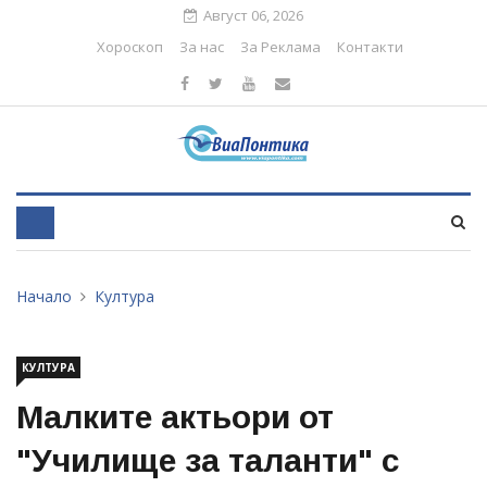
Август 06, 2026
Хороскоп
За нас
За Реклама
Контакти
Начало
Култура
КУЛТУРА
Малките актьори от
"Училище за таланти" с