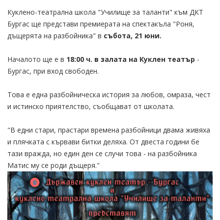
Куклено-театрална школа "Училище за таланти" към ДКТ
Бургас ще представи премиерата на спектакъла "Роня,
дъщерята на разбойника" в
събота, 21 юни.
Началото ще е в
18:00 ч. в залата на Куклен театър
-
Бургас, при вход свободен.
Това е една разбойническа история за любов, омраза, чест
и истинско приятелство, съобщават от школата.
"В едни стари, прастари времена разбойници двама живяха
и плячката с кървави битки деляха. От двеста години бе
тази вражда, но един ден се случи това - на разбойника
Матис му се роди дъщеря."