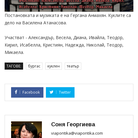
Постановката и музиката е на Гергана Анмахян. Куклите са
дело на Василена Атанасова.
Участват - Александър, Весела, Диана, Ивайла, Теодор,
Кирил, Исабелла, Кристиян, Надежда, Николай, Теодор,
Микаела.
ТАГОВЕ:
бургас
куклен
театър
Facebook
Twitter
Соня Георгиева
viapontika@viapontika.com