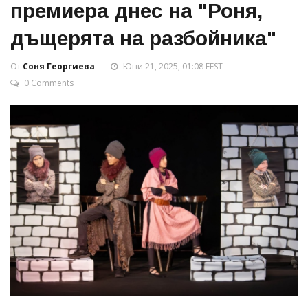
премиера днес на "Роня,
дъщерята на разбойника"
От
Соня Георгиева
Юни 21, 2025, 01:08 EEST
0 Comments