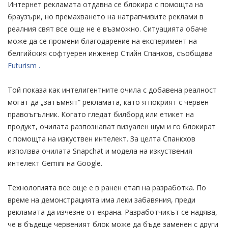
Интернет рекламата отдавна се блокира с помощта на
браузъри, но премахването на натрапчивите реклами в
реалния свят все още не е възможно. Ситуацията обаче
може да се промени благодарение на експеримент на
белгийския софтуерен инженер Стийн Спанхов, съобщава
Futurism .
Той показа как интелигентните очила с добавена реалност
могат да „затъмнят“ рекламата, като я покрият с червен
правоъгълник. Когато гледат билборд или етикет на
продукт, очилата разпознават визуален шум и го блокират
с помощта на изкуствен интелект. За целта Спанкхов
използва очилата Snapchat и модела на изкуствения
интелект Gemini на Google.
Технологията все още е в ранен етап на разработка. По
време на демонстрацията има леки забавяния, преди
рекламата да изчезне от екрана. Разработчикът се надява,
че в бъдеще червеният блок може да бъде заменен с други