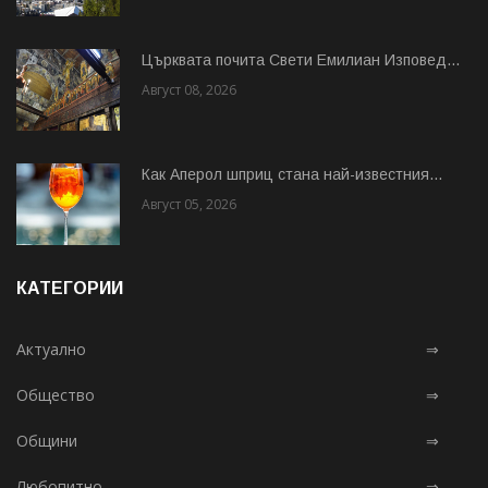
Църквата почита Свeти Емилиан Изповед...
Август 08, 2026
Как Аперол шприц стана най-известния...
Август 05, 2026
КАТЕГОРИИ
Актуално
⇒
Общество
⇒
Общини
⇒
Любопитно
⇒