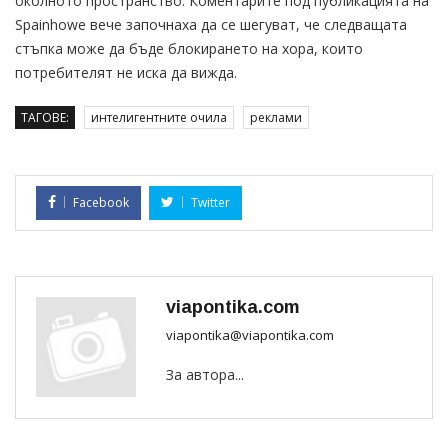
околното пространство. Коментарите под публикацията на
Spainhowe вече започнаха да се шегуват, че следващата
стъпка може да бъде блокирането на хора, които
потребителят не иска да вижда.
ТАГОВЕ:
интелигентните очила
реклами
Facebook
Twitter
viapontika.com
viapontika@viapontika.com
За автора...