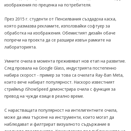
изображения по преценка на потребителя.
През 2015 г. студенти от Пенсилвания създадоха каска,
която размазва рекламите, използвайки софтуер за
обработка на изображения. Обемистият дизайн обаче
попречи на проекта да се разшири извън рамките на
лабораторията.
Умните очила в момента преживяват нов етап на развитие.
След провала на Google Glass, индустрията постепенно
набира скорост - пример за това са очилата Ray-Ban Meta,
които вече набират популярност. Наскоро известният
стриймър iShowSpeed ​​​​демонстрира очила с функция за
превод на чужди езици в реално време.
С нарастващата популярност на интелигентните очила,
може да има търсене на инструменти, които могат да
наблюдават и филтрират визуалното съдържание в