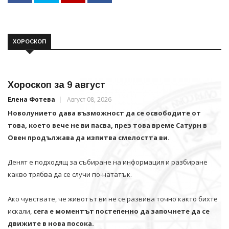
ХОРОСКОП
Хороскоп за 9 август
Елена Фотева
Август 08, 2026
Новолунието дава възможност да се освободите от
това, което вече не ви пасва, през това време Сатурн в
Овен продължава да изпитва смелостта ви.
Денят е подходящ за събиране на информация и разбиране
какво трябва да се случи по-нататък.
Ако чувствате, че животът ви не се развива точно както бихте
искали,
сега е моментът постепенно да започнете да се
движите в нова посока.