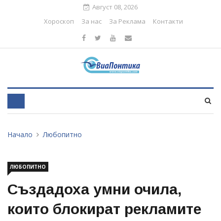
Август 08, 2026
Хороскоп
За нас
За Реклама
Контакти
Начало
Любопитно
ЛЮБОПИТНО
Създадоха умни очила,
които блокират рекламите