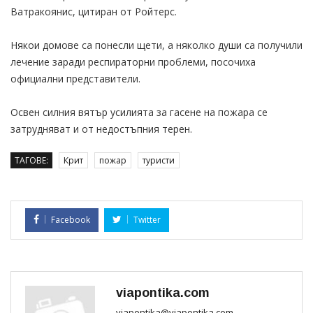
Ватракоянис, цитиран от Ройтерс.
Някои домове са понесли щети, а няколко души са получили
лечение заради респираторни проблеми, посочиха
официални представители.
Освен силния вятър усилията за гасене на пожара се
затрудняват и от недостъпния терен.
ТАГОВЕ:
Крит
пожар
туристи
Facebook
Twitter
viapontika.com
viapontika@viapontika.com