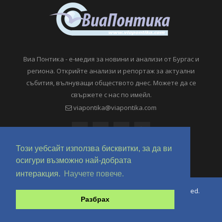
Виа Понтика - е-медия за новини и анализи от Бургас и
региона. Открийте анализи и репортаж за актуални
събития, вълнуващи обществото днес. Можете да се
свържете с нас по имейл.
viapontika@viapontika.com
Този уебсайт използва бисквитки, за да ви
осигури възможно най-добрата
интеракция.
Научете повече.
Copyright © 2018-2024 ViaPontika.com. All Rights Reserved.
Разбрах
Development @ OverHertz Ltd
Ω
За нас
За Реклама
Контакти