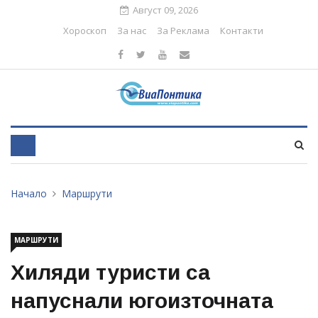
Август 09, 2026
Хороскоп
За нас
За Реклама
Контакти
Начало
Маршрути
МАРШРУТИ
Хиляди туристи са
напуснали югоизточната