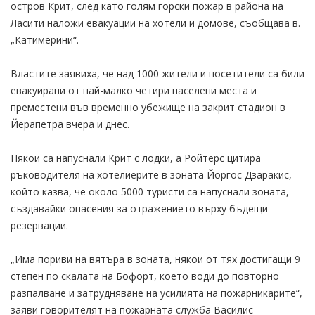
остров Крит, след като голям горски пожар в района на
Ласити наложи евакуации на хотели и домове, съобщава в.
„Катимерини“.
Властите заявиха, че над 1000 жители и посетители са били
евакуирани от най-малко четири населени места и
преместени във временно убежище на закрит стадион в
Йерапетра вчера и днес.
Някои са напуснали Крит с лодки, а Ройтерс цитира
ръководителя на хотелиерите в зоната Йоргос Дзаракис,
който казва, че около 5000 туристи са напуснали зоната,
създавайки опасения за отражението върху бъдещи
резервации.
„Има пориви на вятъра в зоната, някои от тях достигащи 9
степен по скалата на Бофорт, което води до повторно
разпалване и затрудняване на усилията на пожарникарите“,
заяви говорителят на пожарната служба Василис