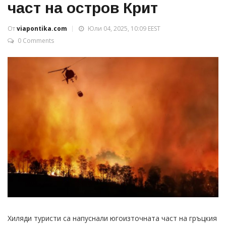
част на остров Крит
От
viapontika.com
Юли 04, 2025, 10:09 EEST
0 Comments
Хиляди туристи са напуснали югоизточната част на гръцкия