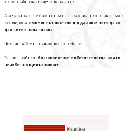
какво трябва да се случи по-нататък.
Ако чувствате, че животът ви не се развива точно както бихте
искали,
сега е моментът постепенно да започнете да се
движите в нова посока.
Не изисквайте невъзможното от себе си.
Възползвайте от
благоприятните обстоятелства, които
неизбежно ще възникнат.