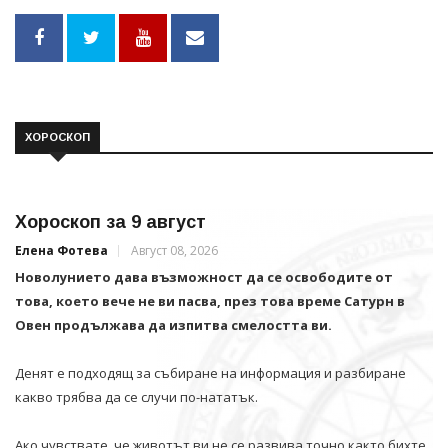
ХОРОСКОП
Хороскоп за 9 август
Елена Фотева
Август 08, 2026
Новолунието дава възможност да се освободите от
това, което вече не ви пасва, през това време Сатурн в
Овен продължава да изпитва смелостта ви.
Денят е подходящ за събиране на информация и разбиране
какво трябва да се случи по-нататък.
Ако чувствате, че животът ви не се развива точно както бихте