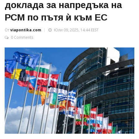
доклада за напредъка на
РСМ по пътя ѝ към ЕС
От
viapontika.com
Юли 09, 2025, 14:44 EEST
0 Comments