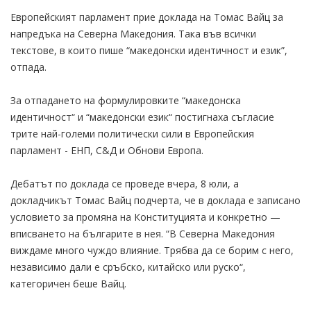
Европейският парламент прие доклада на Томас Вайц за
напредъка на Северна Македония. Така във всички
текстове, в които пише “македонски идентичност и език”,
отпада.
За отпадането на формулировките “македонска
идентичност“ и “македонски език“ постигнаха съгласие
трите най-големи политически сили в Европейския
парламент - ЕНП, С&Д и Обнови Европа.
Дебатът по доклада се проведе вчера, 8 юли, а
докладчикът Томас Вайц подчерта, че в доклада е записано
условието за промяна на Конституцията и конкретно —
вписването на българите в нея. “В Северна Македония
виждаме много чуждо влияние. Трябва да се борим с него,
независимо дали е сръбско, китайско или руско“,
категоричен беше Вайц.