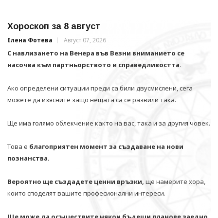
Хороскоп за 8 август
Елена Фотева
Август 07, 2026
С навлизането на Венера във Везни вниманието се
насочва към партньорството и справедливостта.
Ако определени ситуации преди са били двусмислени, сега
можете да изясните защо нещата са се развили така.
Ще има голямо облекчение както на вас, така и за другия човек.
Това е
благоприятен момент за създаване на нови
познанства.
Вероятно ще създадете ценни връзки,
ще намерите хора,
които споделят вашите професионални интереси.
Ще може да осъществите някои бъдещи планове заедно.