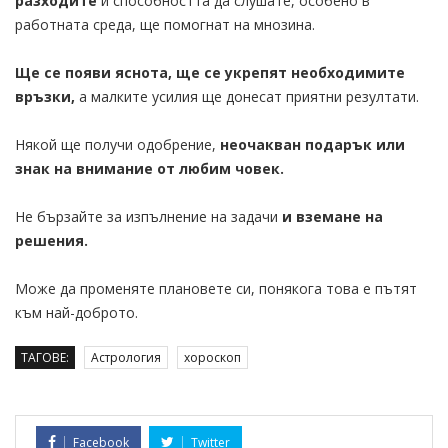
разходите
и способността да слушате, особено в
работната среда, ще помогнат на мнозина.
Ще се появи яснота, ще се укрепят необходимите
връзки,
а малките усилия ще донесат приятни резултати.
Някой ще получи одобрение,
неочакван подарък или
знак на внимание от любим човек.
Не бързайте за изпълнение на задачи
и вземане на
решения.
Може да променяте плановете си, понякога това е пътят
към най-доброто.
ТАГОВЕ:
Астрология
хороскоп
Facebook
Twitter