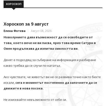
ХОРОСКОП
Хороскоп за 9 август
Елена Фотева
Август 08, 2026
Новолунието дава възможност да се освободите от
това, което вече не ви пасва, през това време Сатурн в
Овен продължава да изпитва смелостта ви.
Денят е подходящ за събиране на информация и разбиране
какво трябва да се случи по-нататък.
Ако чувствате, че животът ви не се развива точно както бихте
искали,
сега е моментът постепенно да започнете да се
движите в нова посока.
Не изисквайте невъзможното от себе си.