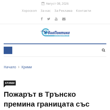
Август 08, 2026
Хороскоп
За нас
За Реклама
Контакти
Начало
Крими
КРИМИ
Пожарът в Трънско
премина границата със