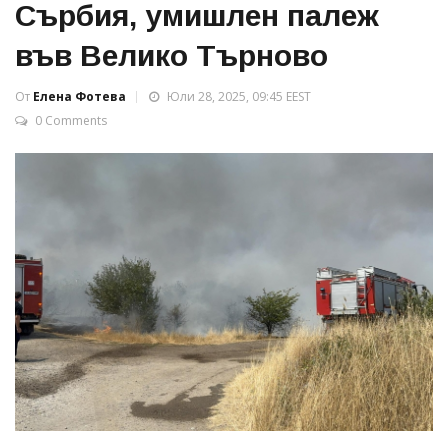
Сърбия, умишлен палеж
във Велико Търново
От
Елена Фотева
Юли 28, 2025, 09:45 EEST
0 Comments