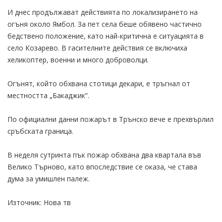
И днес продължават действията по локализирането на
огъня около Ямбол. За пет села беше обявено частично
бедствено положение, като най-критична е ситуацията в
село Козарево. В гасителните действия се включиха
хеликоптер, военни и много доброволци.
Огънят, който обхвана стотици декари, е тръгнал от
местността „Бакаджик”.
По официални данни пожарът в Трънско вече е прехвърлил
сръбската граница.
В неделя сутринта пък пожар обхвана два квартала във
Велико Търново, като впоследствие се оказа, че става
дума за умишлен палеж.
Източник: Нова тв