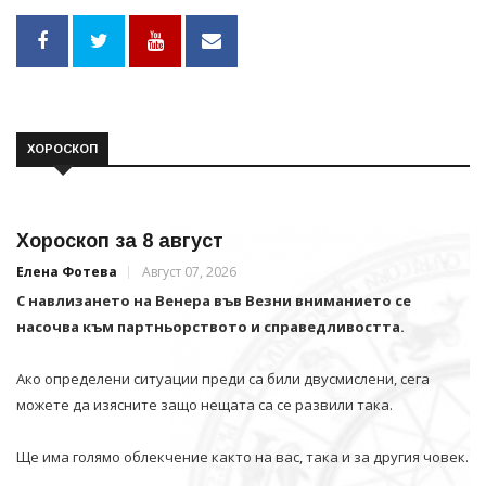
ХОРОСКОП
Хороскоп за 8 август
Елена Фотева
Август 07, 2026
С навлизането на Венера във Везни вниманието се
насочва към партньорството и справедливостта.
Ако определени ситуации преди са били двусмислени, сега
можете да изясните защо нещата са се развили така.
Ще има голямо облекчение както на вас, така и за другия човек.