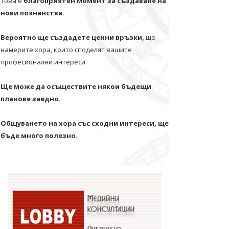
Това е
благоприятен момент за създаване на
нови познанства.
Вероятно ще създадете ценни връзки,
ще
намерите хора, които споделят вашите
професионални интереси.
Ще може да осъществите някои бъдещи
планове заедно.
Общуването на хора със сходни интереси, ще
бъде много полезно.