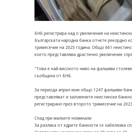
БНБ регистрира над о увеличение на неистинск
Българската народна банка отчете рекордно к
тримесечие на 2025 година. Общо 661 неистинс
което представлява драстично увеличение спря
"Това е най-високото ниво на фалшиви столевк
съобщиха от БНБ.
За периода април-юни общо 1247 фалшиви банк
представляват и заловените неистински банкно
регистрирано през второто тримесечие на 2023
Спад при малките номинали
За разлика от едрите банкноти се забелязва сп