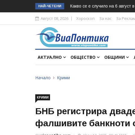
Какво се е случило на 6 август 
НАЙ-ЧЕТЕНИ
Август 08, 2026
Хороскоп
За нас
За Рекла
АКТУАЛНО
ОБЩЕСТВО
ОБЩИНИ
Начало
Крими
КРИМИ
БНБ регистрира дваде
фалшивите банкноти о