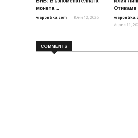
БНБ: Възпоменателната
Илия Лин
монета ...
Отиваме .
viapontika.com
Юни 12, 2026
viapontika
Април 11, 20
COMMENTS