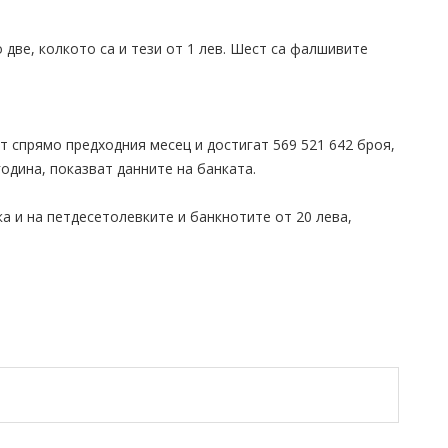
 две, колкото са и тези от 1 лев. Шест са фалшивите
 спрямо предходния месец и достигат 569 521 642 броя,
година, показват данните на банката.
а и на петдесетолевките и банкнотите от 20 лева,