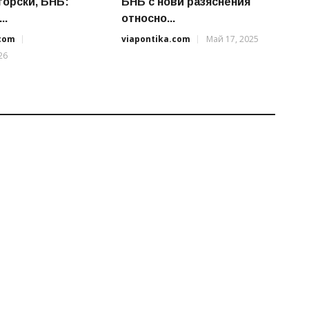
горски, БНБ:
БНБ с нови разяснения
..
относно...
.com
viapontika.com
Май 17, 2025
26