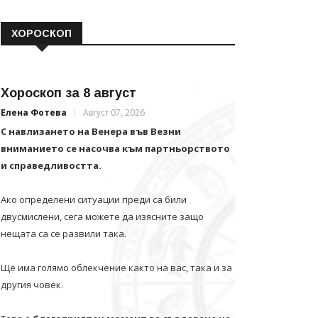
ХОРОСКОП
Хороскоп за 8 август
Елена Фотева
Август 07, 2026
С навлизането на Венера във Везни
вниманието се насочва към партньорството
и справедливостта.
Ако определени ситуации преди са били
двусмислени, сега можете да изясните защо
нещата са се развили така.
Ще има голямо облекчение както на вас, така и за
другия човек.