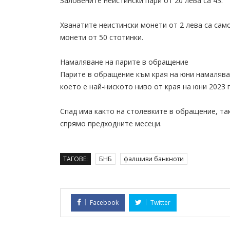
Заловените неистински пари от 20 лева са 43.
Хванатите неистински монети от 2 лева са само
монети от 50 стотинки.
Намаляване на парите в обращение
Парите в обращение към края на юни намаляват
което е най-ниското ниво от края на юни 2023 
Спад има както на столевките в обращение, так
спрямо предходните месеци.
ТАГОВЕ:
БНБ
фалшиви банкноти
Facebook
Twitter