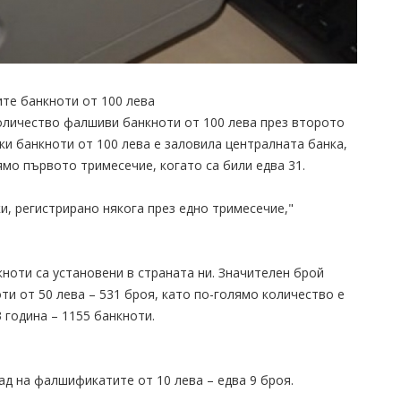
ите банкноти от 100 лева
оличество фалшиви банкноти от 100 лева през второто
ки банкноти от 100 лева е заловила централната банка,
мо първото тримесечие, когато са били едва 31.
и, регистрирано някога през едно тримесечие,"
ноти са установени в страната ни. Значителен брой
ти от 50 лева – 531 броя, като по-голямо количество е
 година – 1155 банкноти.
ад на фалшификатите от 10 лева – едва 9 броя.